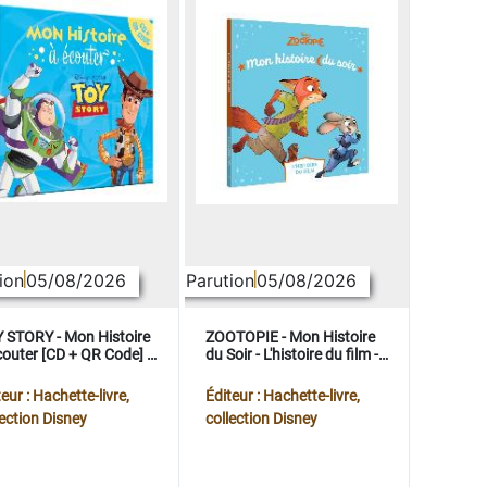
ion
05/08/2026
Parution
05/08/2026
 STORY - Mon Histoire
ZOOTOPIE - Mon Histoire
couter [CD + QR Code] -
du Soir - L'histoire du film -
ney Pixar
Disney
eur : Hachette-livre,
Éditeur : Hachette-livre,
lection Disney
collection Disney