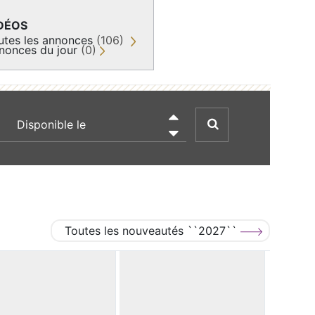
DÉOS
utes les annonces
(106)
nonces du jour
(0)
recherche par date

Toutes les nouveautés ``2027``