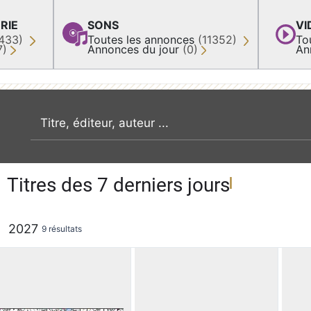
RIE
SONS
VI
433)
Toutes les annonces
(11352)
To
7)
Annonces du jour
(0)
An
recherche par mot clé
Titres des 7 derniers jours
2027
9 résultats