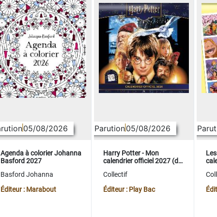
rution
05/08/2026
Parution
05/08/2026
Parut
Agenda à colorier Johanna
Harry Potter - Mon
Les
Basford 2027
calendrier officiel 2027 (de
cale
sept. 2026 à déc. 2027)
sep
Basford Johanna
Collectif
Coll
Éditeur : Marabout
Éditeur : Play Bac
Édi