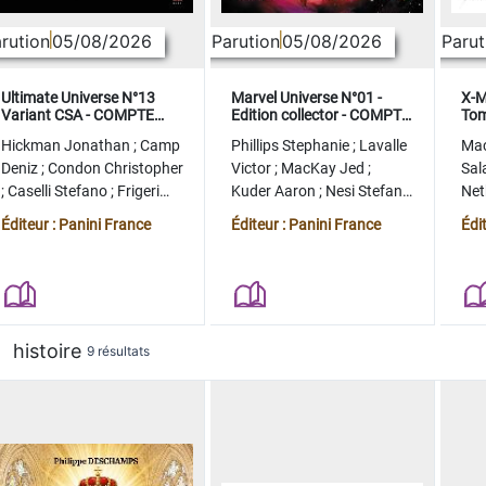
rution
05/08/2026
Parution
05/08/2026
Parut
Ultimate Universe N°13
Marvel Universe N°01 -
X-M
Variant CSA - COMPTE
Edition collector - COMPTE
Tom
FERME
FERME
col
Hickman Jonathan
;
Camp
Phillips Stephanie
;
Lavalle
Ma
Deniz
;
Condon Christopher
Victor
;
MacKay Jed
;
Sal
;
Caselli Stefano
;
Frigeri
Kuder Aaron
;
Nesi Stefano
Ne
Juan
;
Momoko Peach
;
Lopez Alvaro
Ste
Éditeur : Panini France
Éditeur : Panini France
Édi
histoire
9 résultats