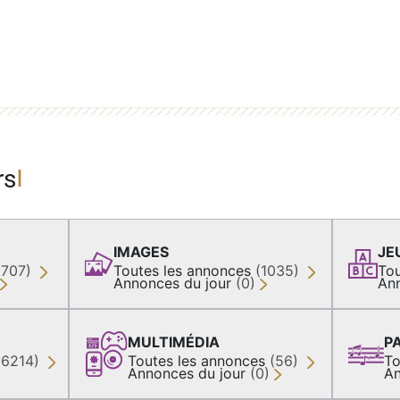
rs
IMAGES
JE
(707)
Toutes les annonces
(1035)
Tou
Annonces du jour
(0)
An
MULTIMÉDIA
P
36214)
Toutes les annonces
(56)
To
Annonces du jour
(0)
An