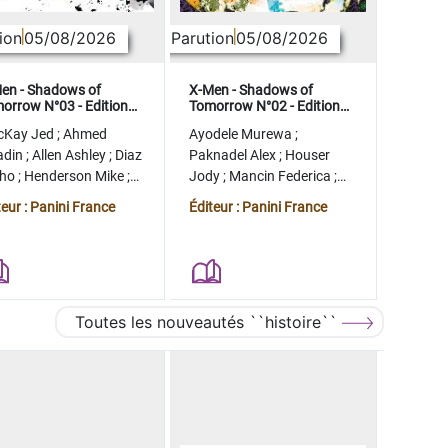
ion
05/08/2026
Parution
05/08/2026
en - Shadows of
X-Men - Shadows of
orrow N°03 - Edition
Tomorrow N°02 - Edition
lector - COMPTE FERME
collector - COMPTE FERME
cKay Jed
;
Ahmed
Ayodele Murewa
;
adin
;
Allen Ashley
;
Diaz
Paknadel Alex
;
Houser
tho
;
Henderson Mike
;
Jody
;
Mancin Federica
;
gman Ryan
Antonio Roge
;
Camagni
teur : Panini France
Éditeur : Panini France
Jacopo
Toutes les nouveautés ``histoire``