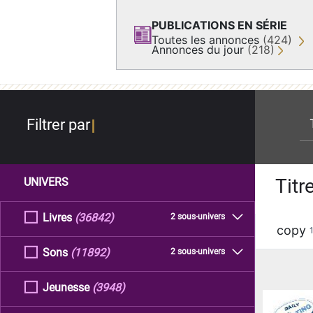
PUBLICATIONS EN SÉRIE
Toutes les annonces
(424)
Annonces du jour
(218)
re
Filtrer par
Titr
UNIVERS
Livres
(36842)
2 sous-univers
copy
Sons
(11892)
2 sous-univers
Jeunesse
(3948)