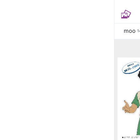
moo
1