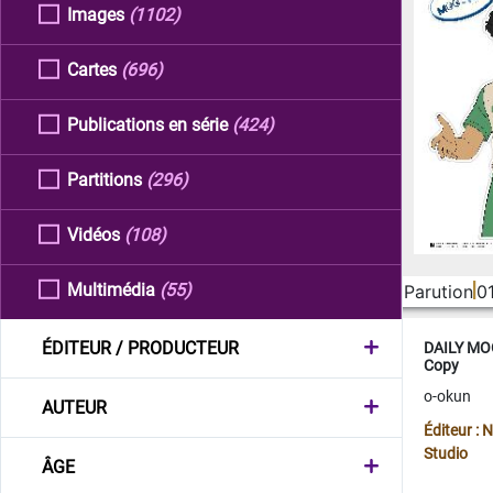
Images
(1102)
Cartes
(696)
Publications en série
(424)
Partitions
(296)
Vidéos
(108)
Multimédia
(55)
Parution
0
ÉDITEUR / PRODUCTEUR
DAILY MOO
Copy
o-okun
AUTEUR
Éditeur :
Studio
ÂGE