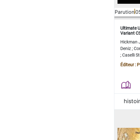
Parution
0
Ultimate 
Variant 
FERME
Hickman 
Deniz
;
Co
;
Caselli 
Juan
;
Mo
Éditeur : 
histoi