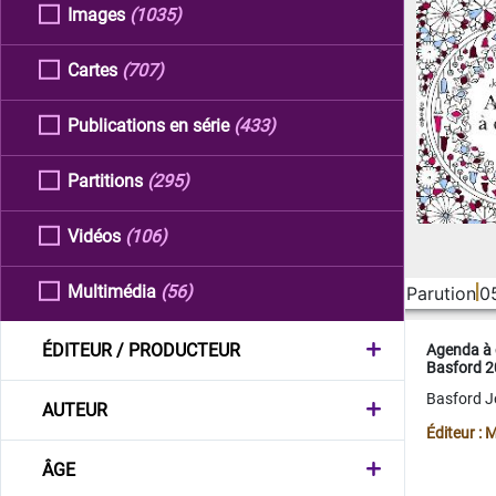
Images
(1035)
Cartes
(707)
Publications en série
(433)
Partitions
(295)
Vidéos
(106)
Multimédia
(56)
Parution
0
ÉDITEUR / PRODUCTEUR
Agenda à 
Basford 
Basford 
AUTEUR
Éditeur :
ÂGE