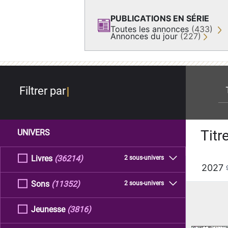
PUBLICATIONS EN SÉRIE
Toutes les annonces
(433)
Annonces du jour
(227)
re
Filtrer par
Titr
UNIVERS
Livres
(36214)
2 sous-univers
2027
Sons
(11352)
2 sous-univers
Jeunesse
(3816)