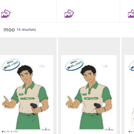
moo
14 résultats