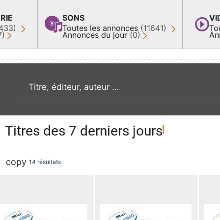
RIE
SONS
VI
433)
Toutes les annonces
(11641)
To
7)
Annonces du jour
(0)
An
recherche par mot clé
Titres des 7 derniers jours
copy
14 résultats