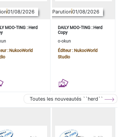
ion
01/08/2026
Parution
01/08/2026
LY MOO-TING : Herd
DAILY MOO-TING : Herd
py
Copy
kun
o-okun
teur : NukooWorld
Éditeur : NukooWorld
dio
Studio
Toutes les nouveautés ``herd``