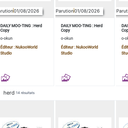
rution
01/08/2026
Parution
01/08/2026
Parut
DAILY MOO-TING : Herd
DAILY MOO-TING : Herd
DAI
Copy
Copy
Co
o-okun
o-okun
o-o
Éditeur : NukooWorld
Éditeur : NukooWorld
Édi
Studio
Studio
Stu
herd
14 résultats