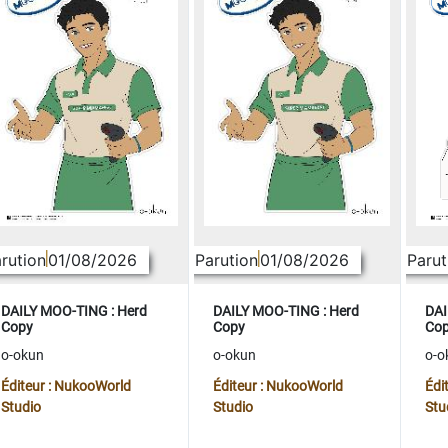
rution
01/08/2026
Parution
01/08/2026
Parut
DAILY MOO-TING : Herd
DAILY MOO-TING : Herd
DAI
Copy
Copy
Co
o-okun
o-okun
o-o
Éditeur : NukooWorld
Éditeur : NukooWorld
Édi
Studio
Studio
Stu