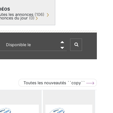
DÉOS
utes les annonces
(106)
nonces du jour
(0)
recherche par date

Toutes les nouveautés ``copy``