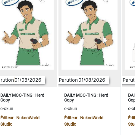
rution
01/08/2026
Parution
01/08/2026
Parut
DAILY MOO-TING : Herd
DAILY MOO-TING : Herd
DAI
Copy
Copy
Co
o-okun
o-okun
o-o
Éditeur : NukooWorld
Éditeur : NukooWorld
Édi
Studio
Studio
Stu