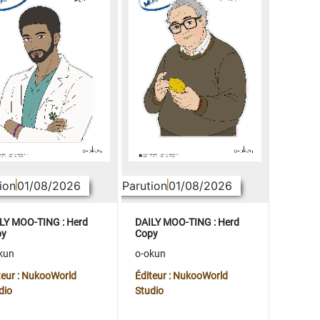
ion
01/08/2026
Parution
01/08/2026
LY MOO-TING : Herd
DAILY MOO-TING : Herd
py
Copy
kun
o-okun
teur : NukooWorld
Éditeur : NukooWorld
dio
Studio