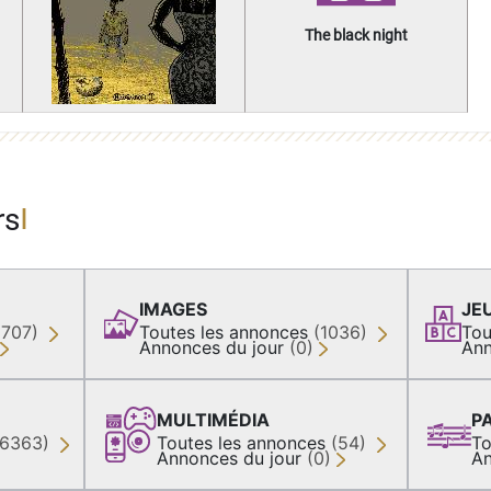
The black night
rs
IMAGES
JE
(707)
Toutes les annonces
(1036)
Tou
Annonces du jour
(0)
Ann
MULTIMÉDIA
P
36363)
Toutes les annonces
(54)
To
Annonces du jour
(0)
An