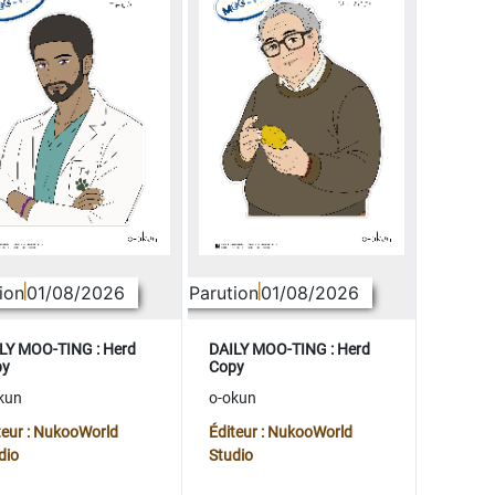
ion
01/08/2026
Parution
01/08/2026
LY MOO-TING : Herd
DAILY MOO-TING : Herd
py
Copy
kun
o-okun
teur : NukooWorld
Éditeur : NukooWorld
dio
Studio