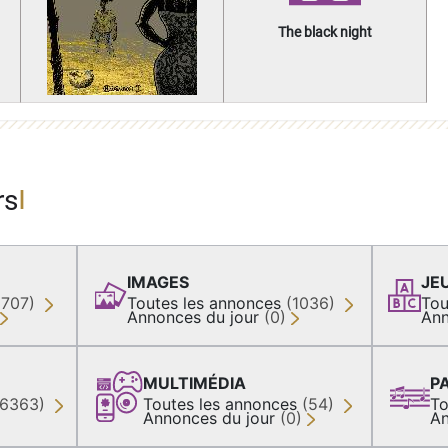
The black night
rs
IMAGES
JE
(707)
Toutes les annonces
(1036)
Tou
Annonces du jour
(0)
Ann
MULTIMÉDIA
P
36363)
Toutes les annonces
(54)
To
Annonces du jour
(0)
An