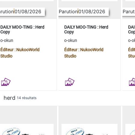
rution
01/08/2026
Parution
01/08/2026
Parut
DAILY MOO-TING : Herd
DAILY MOO-TING : Herd
DAI
Copy
Copy
Co
o-okun
o-okun
o-o
Éditeur : NukooWorld
Éditeur : NukooWorld
Édi
Studio
Studio
Stu
herd
14 résultats