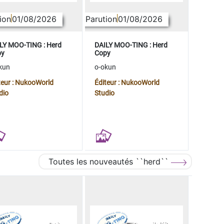
ion
01/08/2026
Parution
01/08/2026
LY MOO-TING : Herd
DAILY MOO-TING : Herd
py
Copy
kun
o-okun
teur : NukooWorld
Éditeur : NukooWorld
dio
Studio
Toutes les nouveautés ``herd``