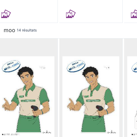
moo
14 résultats