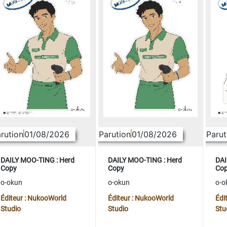
rution
01/08/2026
Parution
01/08/2026
Parut
DAILY MOO-TING : Herd
DAILY MOO-TING : Herd
DAI
Copy
Copy
Co
o-okun
o-okun
o-o
Éditeur : NukooWorld
Éditeur : NukooWorld
Édi
Studio
Studio
Stu