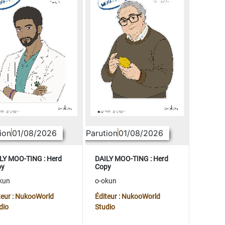
ion
01/08/2026
Parution
01/08/2026
LY MOO-TING : Herd
DAILY MOO-TING : Herd
py
Copy
kun
o-okun
teur : NukooWorld
Éditeur : NukooWorld
dio
Studio