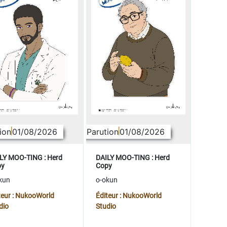
ion
01/08/2026
Parution
01/08/2026
LY MOO-TING : Herd
DAILY MOO-TING : Herd
py
Copy
kun
o-okun
teur : NukooWorld
Éditeur : NukooWorld
dio
Studio