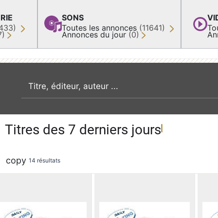
RIE
SONS
VI
433)
Toutes les annonces
(11641)
To
7)
Annonces du jour
(0)
An
recherche par mot clé
Titres des 7 derniers jours
copy
14 résultats