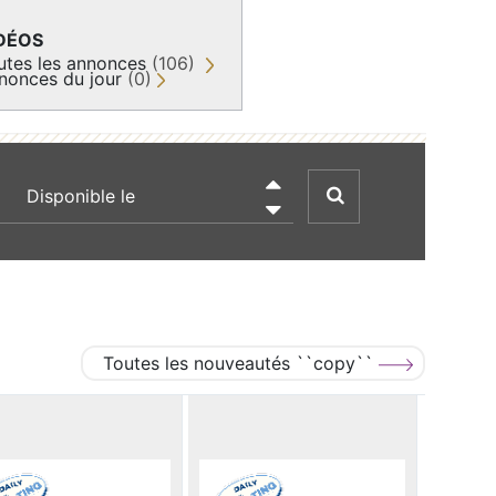
DÉOS
utes les annonces
(106)
nonces du jour
(0)
recherche par date

Toutes les nouveautés ``copy``