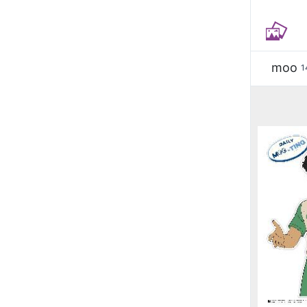
moo
1