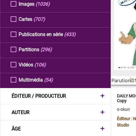
Images
(1036)
Cartes
(707)
Publications en série
(433)
Partitions
(296)
Vidéos
(106)
Multimédia
(54)
Parution
0
ÉDITEUR / PRODUCTEUR
DAILY MOO
Copy
o-okun
AUTEUR
Éditeur :
Studio
ÂGE