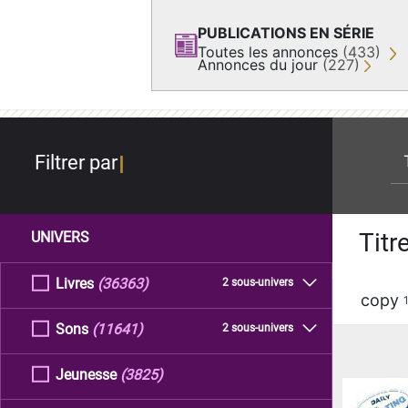
PUBLICATIONS EN SÉRIE
Toutes les annonces
(433)
Annonces du jour
(227)
re
Filtrer par
Titr
UNIVERS
Livres
(36363)
2 sous-univers
copy
Sons
(11641)
2 sous-univers
Jeunesse
(3825)