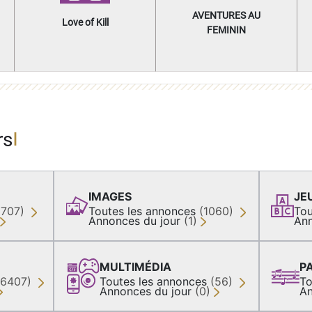
AVENTURES AU
Love of Kill
FEMININ
rs
IMAGES
JE
(707)
Toutes les annonces
(1060)
Tou
Annonces du jour
(1)
Ann
MULTIMÉDIA
P
36407)
Toutes les annonces
(56)
To
Annonces du jour
(0)
An