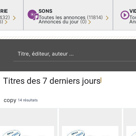
RIE
SONS
VI
432)
Toutes les annonces
(11814)
To
6)
Annonces du jour
(0)
An
recherche par mot clé
Titres des 7 derniers jours
copy
14 résultats