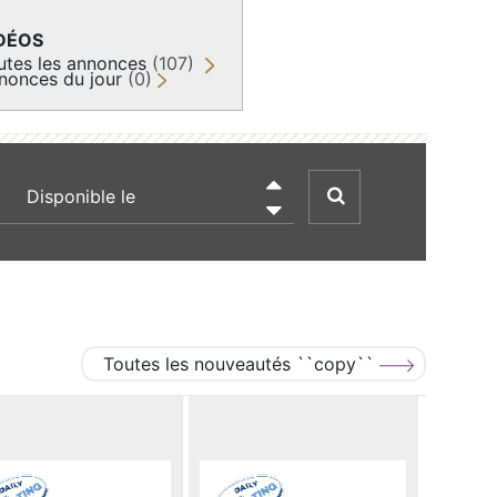
DÉOS
utes les annonces
(107)
nonces du jour
(0)
recherche par date

Toutes les nouveautés ``copy``