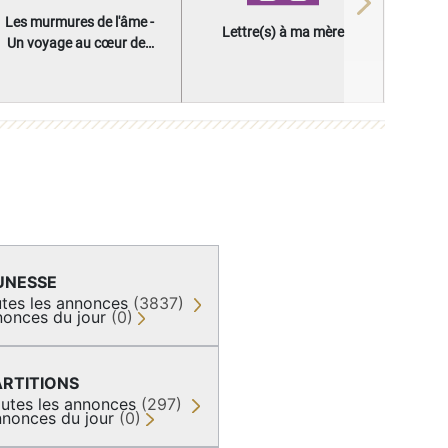
Next
Les murmures de l'âme -
Lettre(s) à ma mère
Un voyage au cœur des
questions qui façonnent
une vie
UNESSE
tes les annonces
(3837)
onces du jour
(0)
ARTITIONS
utes les annonces
(297)
nonces du jour
(0)