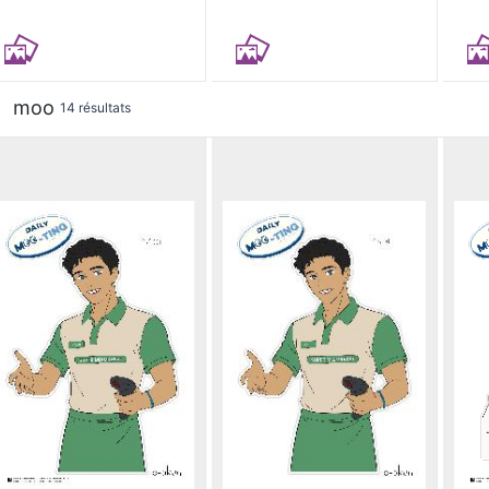
moo
14 résultats