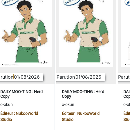
rution
01/08/2026
Parution
01/08/2026
Parut
DAILY MOO-TING : Herd
DAILY MOO-TING : Herd
DAI
Copy
Copy
Co
o-okun
o-okun
o-o
Éditeur : NukooWorld
Éditeur : NukooWorld
Édi
Studio
Studio
Stu