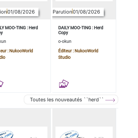
ion
01/08/2026
Parution
01/08/2026
LY MOO-TING : Herd
DAILY MOO-TING : Herd
py
Copy
kun
o-okun
teur : NukooWorld
Éditeur : NukooWorld
dio
Studio
Toutes les nouveautés ``herd``