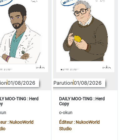
ion
01/08/2026
Parution
01/08/2026
LY MOO-TING : Herd
DAILY MOO-TING : Herd
py
Copy
kun
o-okun
teur : NukooWorld
Éditeur : NukooWorld
dio
Studio