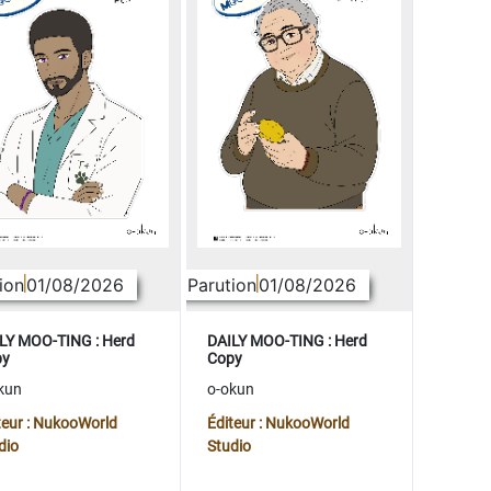
ion
01/08/2026
Parution
01/08/2026
LY MOO-TING : Herd
DAILY MOO-TING : Herd
py
Copy
kun
o-okun
teur : NukooWorld
Éditeur : NukooWorld
dio
Studio