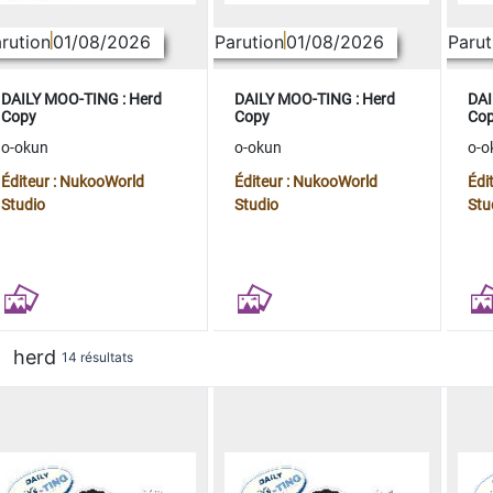
rution
01/08/2026
Parution
01/08/2026
Parut
DAILY MOO-TING : Herd
DAILY MOO-TING : Herd
DAI
Copy
Copy
Co
o-okun
o-okun
o-o
Éditeur : NukooWorld
Éditeur : NukooWorld
Édi
Studio
Studio
Stu
herd
14 résultats