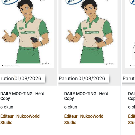
rution
01/08/2026
Parution
01/08/2026
Parut
DAILY MOO-TING : Herd
DAILY MOO-TING : Herd
DAI
Copy
Copy
Co
o-okun
o-okun
o-o
Éditeur : NukooWorld
Éditeur : NukooWorld
Édi
Studio
Studio
Stu