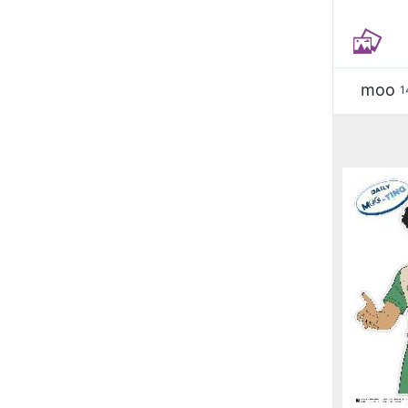
moo
1