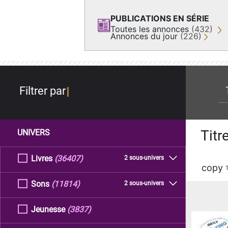
PUBLICATIONS EN SÉRIE
Toutes les annonces
(432)
Annonces du jour
(226)
re
Filtrer par
Titr
UNIVERS
Livres
(36407)
2 sous-univers
copy
Sons
(11814)
2 sous-univers
Jeunesse
(3837)