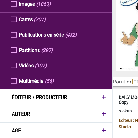
Images
(1060)
Cartes
(707)
Publications en série
(432)
Partitions
(297)
Vidéos
(107)
Multimédia
(56)
Parution
0
ÉDITEUR / PRODUCTEUR
DAILY MOO
Copy
o-okun
AUTEUR
Éditeur :
Studio
ÂGE