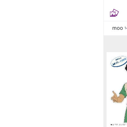
moo
1