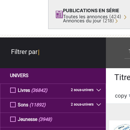
PUBLICATIONS EN SÉRIE
Toutes les annonces
(424)
Annonces du jour
(218)
re
Filtrer par
Titr
UNIVERS
Livres
(36842)
2 sous-univers
copy
Sons
(11892)
2 sous-univers
Jeunesse
(3948)