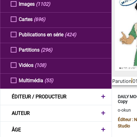
Images
(1102)
Cartes
(696)
Publications en série
(424)
Partitions
(296)
Vidéos
(108)
Multimédia
(55)
Parution
0
ÉDITEUR / PRODUCTEUR
DAILY MOO
Copy
o-okun
AUTEUR
Éditeur :
Studio
ÂGE