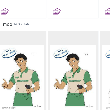
moo
14 résultats