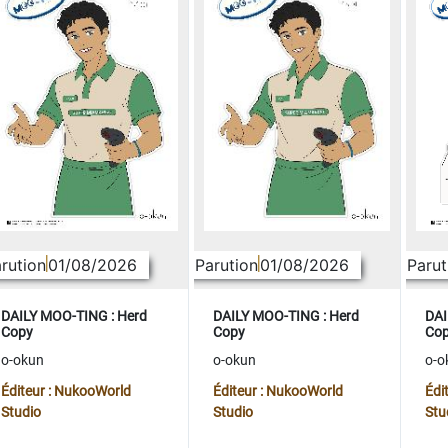
rution
01/08/2026
Parution
01/08/2026
Parut
DAILY MOO-TING : Herd
DAILY MOO-TING : Herd
DAI
Copy
Copy
Co
o-okun
o-okun
o-o
Éditeur : NukooWorld
Éditeur : NukooWorld
Édi
Studio
Studio
Stu