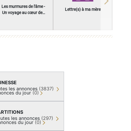
Next
Les murmures de l'âme -
Lettre(s) à ma mère
Un voyage au cœur des
questions qui façonnent
une vie
UNESSE
tes les annonces
(3837)
onces du jour
(0)
ARTITIONS
utes les annonces
(297)
nonces du jour
(0)