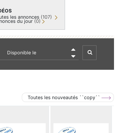
DÉOS
utes les annonces
(107)
nonces du jour
(0)
recherche par date

Toutes les nouveautés ``copy``