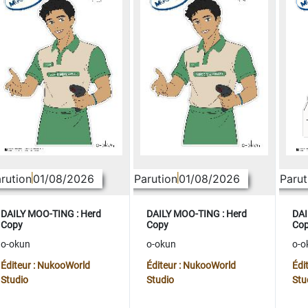
rution
01/08/2026
Parution
01/08/2026
Parut
DAILY MOO-TING : Herd
DAILY MOO-TING : Herd
DAI
Copy
Copy
Co
o-okun
o-okun
o-o
Éditeur : NukooWorld
Éditeur : NukooWorld
Édi
Studio
Studio
Stu