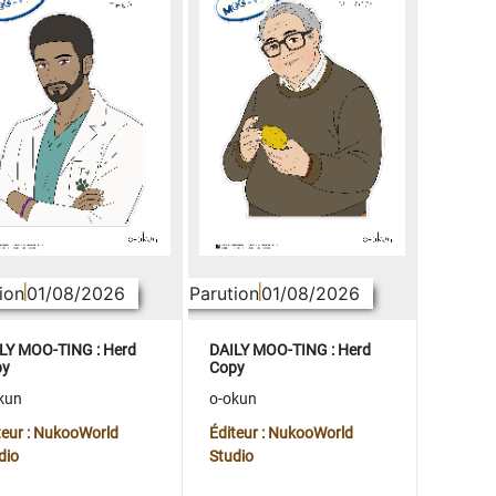
ion
01/08/2026
Parution
01/08/2026
LY MOO-TING : Herd
DAILY MOO-TING : Herd
py
Copy
kun
o-okun
teur : NukooWorld
Éditeur : NukooWorld
dio
Studio