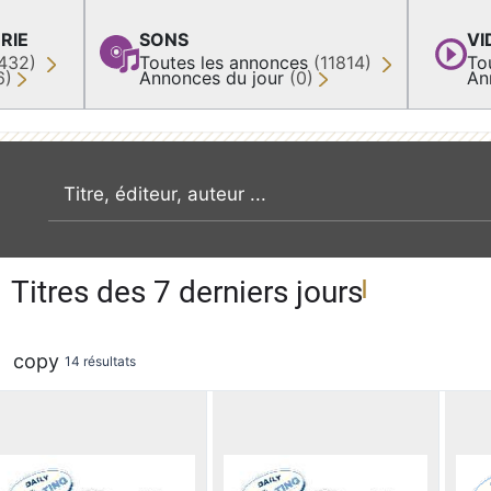
RIE
SONS
VI
432)
Toutes les annonces
(11814)
To
6)
Annonces du jour
(0)
An
recherche par mot clé
Titres des 7 derniers jours
copy
14 résultats