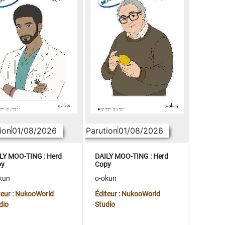
ion
01/08/2026
Parution
01/08/2026
LY MOO-TING : Herd
DAILY MOO-TING : Herd
py
Copy
kun
o-okun
teur : NukooWorld
Éditeur : NukooWorld
dio
Studio