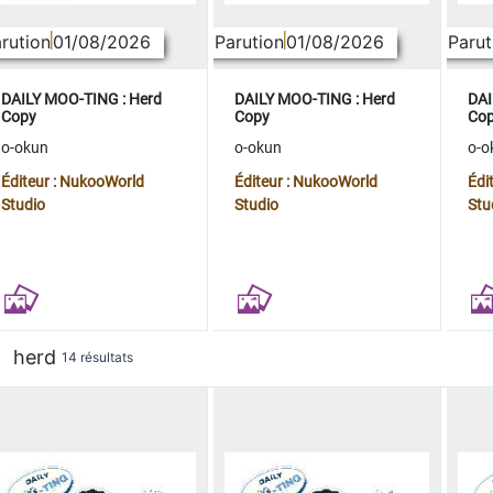
rution
01/08/2026
Parution
01/08/2026
Parut
DAILY MOO-TING : Herd
DAILY MOO-TING : Herd
DAI
Copy
Copy
Co
o-okun
o-okun
o-o
Éditeur : NukooWorld
Éditeur : NukooWorld
Édi
Studio
Studio
Stu
herd
14 résultats