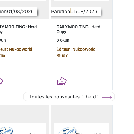
ion
01/08/2026
Parution
01/08/2026
LY MOO-TING : Herd
DAILY MOO-TING : Herd
py
Copy
kun
o-okun
teur : NukooWorld
Éditeur : NukooWorld
dio
Studio
Toutes les nouveautés ``herd``