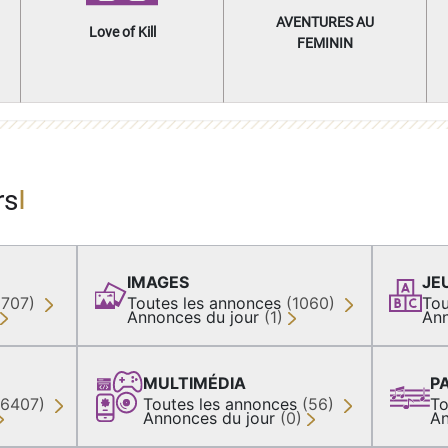
AVENTURES AU
Love of Kill
FEMININ
rs
IMAGES
JE
(707)
Toutes les annonces
(1060)
Tou
Annonces du jour
(1)
Ann
MULTIMÉDIA
P
36407)
Toutes les annonces
(56)
To
Annonces du jour
(0)
An