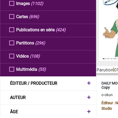
Images
(1102)
Cartes
(696)
Publications en série
(424)
Partitions
(296)
Vidéos
(108)
Multimédia
(55)
Parution
0
ÉDITEUR / PRODUCTEUR
DAILY MOO
Copy
o-okun
AUTEUR
Éditeur :
Studio
ÂGE