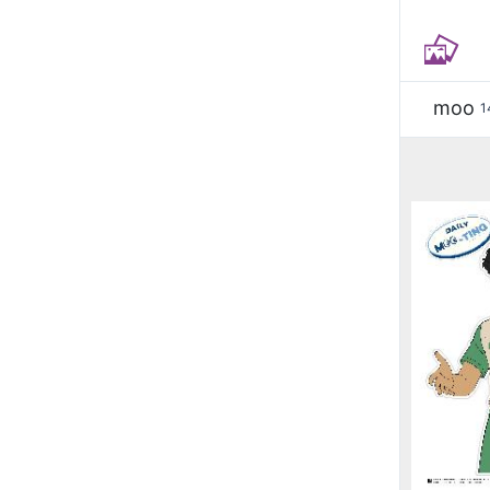
moo
1