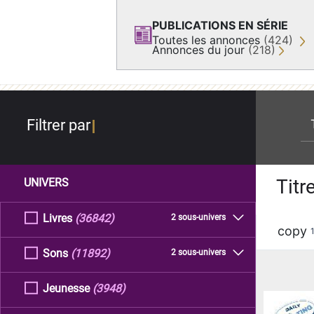
PUBLICATIONS EN SÉRIE
Toutes les annonces
(424)
Annonces du jour
(218)
re
Filtrer par
Titr
UNIVERS
Livres
(36842)
2 sous-univers
copy
Sons
(11892)
2 sous-univers
Jeunesse
(3948)