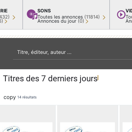
RIE
SONS
VI
432)
Toutes les annonces
(11814)
To
6)
Annonces du jour
(0)
An
recherche par mot clé
Titres des 7 derniers jours
copy
14 résultats