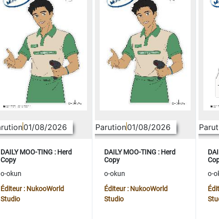
rution
01/08/2026
Parution
01/08/2026
Parut
DAILY MOO-TING : Herd
DAILY MOO-TING : Herd
DAI
Copy
Copy
Co
o-okun
o-okun
o-o
Éditeur : NukooWorld
Éditeur : NukooWorld
Édi
Studio
Studio
Stu