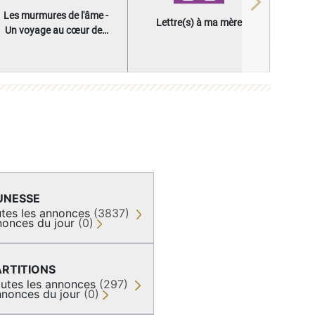
Next
Les murmures de l'âme -
Lettre(s) à ma mère
Un voyage au cœur des
questions qui façonnent
une vie
UNESSE
tes les annonces
(3837)
onces du jour
(0)
ARTITIONS
utes les annonces
(297)
nonces du jour
(0)