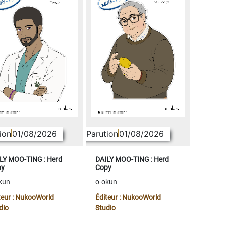
ion
01/08/2026
Parution
01/08/2026
LY MOO-TING : Herd
DAILY MOO-TING : Herd
py
Copy
kun
o-okun
teur : NukooWorld
Éditeur : NukooWorld
dio
Studio