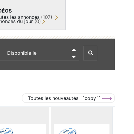
DÉOS
utes les annonces
(107)
nonces du jour
(0)
recherche par date

Toutes les nouveautés ``copy``