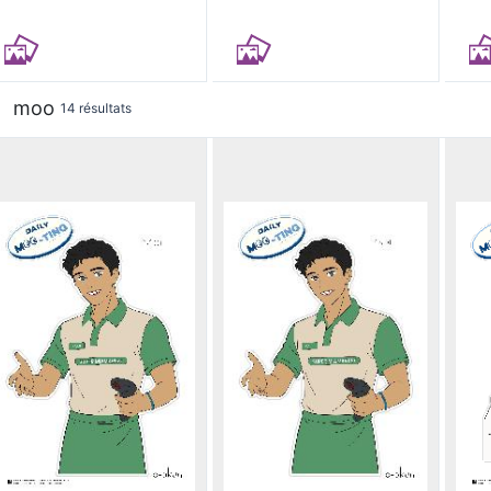
moo
14 résultats