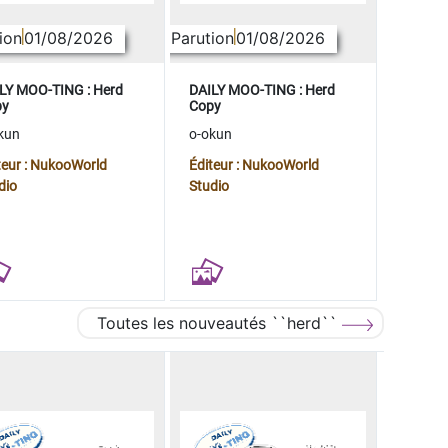
ion
01/08/2026
Parution
01/08/2026
LY MOO-TING : Herd
DAILY MOO-TING : Herd
py
Copy
kun
o-okun
teur : NukooWorld
Éditeur : NukooWorld
dio
Studio
Toutes les nouveautés ``herd``