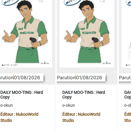
rution
01/08/2026
Parution
01/08/2026
Parut
DAILY MOO-TING : Herd
DAILY MOO-TING : Herd
DAI
Copy
Copy
Co
o-okun
o-okun
o-o
Éditeur : NukooWorld
Éditeur : NukooWorld
Édi
Studio
Studio
Stu