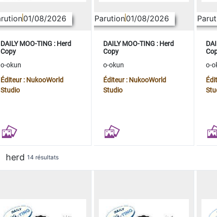
rution
01/08/2026
Parution
01/08/2026
Parut
DAILY MOO-TING : Herd
DAILY MOO-TING : Herd
DAI
Copy
Copy
Co
o-okun
o-okun
o-o
Éditeur : NukooWorld
Éditeur : NukooWorld
Édi
Studio
Studio
Stu
herd
14 résultats