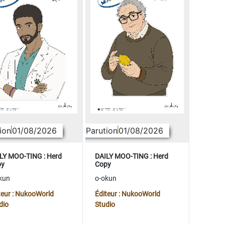
ion
01/08/2026
Parution
01/08/2026
LY MOO-TING : Herd
DAILY MOO-TING : Herd
py
Copy
kun
o-okun
teur : NukooWorld
Éditeur : NukooWorld
dio
Studio