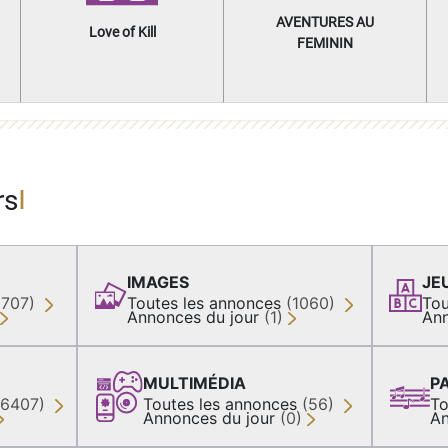
AVENTURES AU
Love of Kill
FEMININ
rs
IMAGES
JE
(707)
Toutes les annonces
(1060)
Tou
Annonces du jour
(1)
Ann
MULTIMÉDIA
P
36407)
Toutes les annonces
(56)
To
Annonces du jour
(0)
An