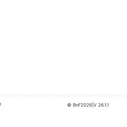
e
© BnF
2026
|
V 26.1.1