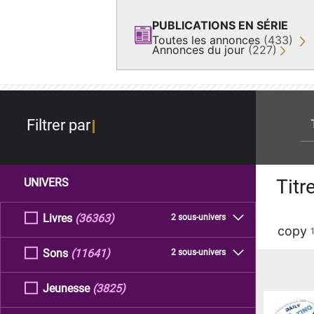
PUBLICATIONS EN SÉRIE
Toutes les annonces
(433)
Annonces du jour
(227)
re
Filtrer par
Titr
UNIVERS
Livres
(36363)
2 sous-univers
copy
Sons
(11641)
2 sous-univers
Jeunesse
(3825)