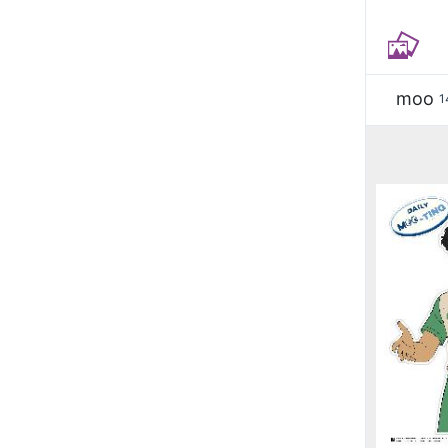
moo
1