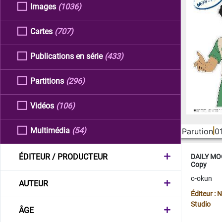
Images
(1036)
Cartes
(707)
Publications en série
(433)
Partitions
(296)
Vidéos
(106)
Multimédia
(54)
Parution
0
ÉDITEUR / PRODUCTEUR
DAILY MOO
Copy
o-okun
AUTEUR
Éditeur :
Studio
ÂGE