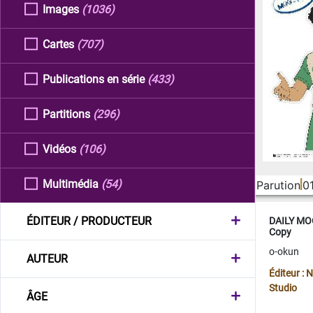
Images
(1036)
Cartes
(707)
Publications en série
(433)
Partitions
(296)
Vidéos
(106)
Multimédia
(54)
Parution
0
ÉDITEUR / PRODUCTEUR
DAILY MOO
Copy
o-okun
AUTEUR
Éditeur :
Studio
ÂGE