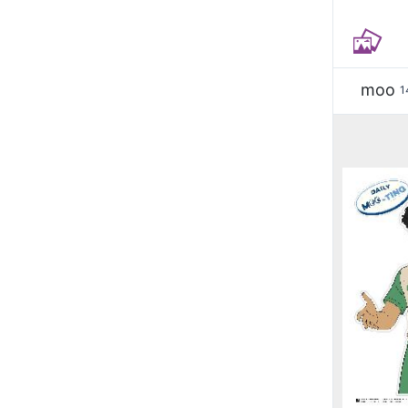
moo
1