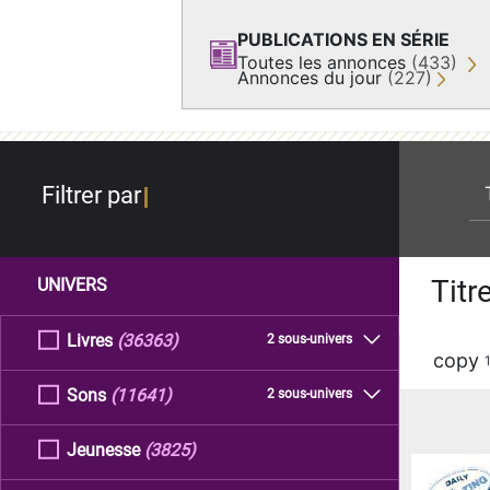
PUBLICATIONS EN SÉRIE
Toutes les annonces
(433)
Annonces du jour
(227)
re
Filtrer par
Titr
UNIVERS
Livres
(36363)
2 sous-univers
copy
Sons
(11641)
2 sous-univers
Jeunesse
(3825)