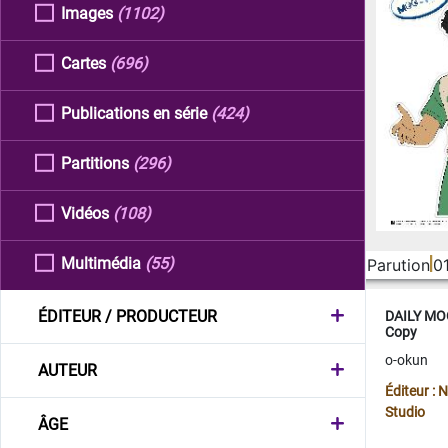
Images
(1102)
Cartes
(696)
Publications en série
(424)
Partitions
(296)
Vidéos
(108)
Multimédia
(55)
Parution
0
ÉDITEUR / PRODUCTEUR
DAILY MOO
Copy
o-okun
AUTEUR
Éditeur :
Studio
ÂGE