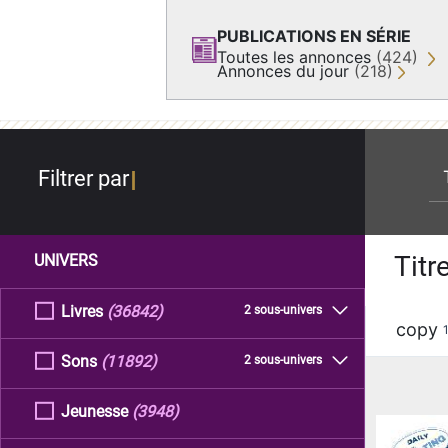
PUBLICATIONS EN SÉRIE
Toutes les annonces
(424)
Annonces du jour
(218)
re
Filtrer par
Titr
UNIVERS
Livres
(36842)
2 sous-univers
copy
Sons
(11892)
2 sous-univers
Jeunesse
(3948)