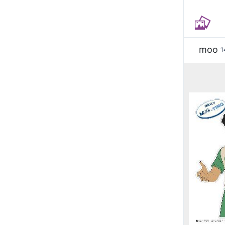
moo
1