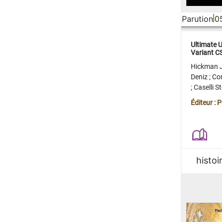
Parution
0
Ultimate 
Variant 
FERME
Hickman 
Deniz
;
Co
;
Caselli 
Juan
;
Mo
Éditeur : 
histoi