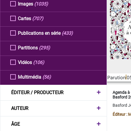
Images
(1035)
Cartes
(707)
Publications en série
(433)
Partitions
(295)
Vidéos
(106)
Multimédia
(56)
Parution
0
ÉDITEUR / PRODUCTEUR
Agenda à 
Basford 
Basford 
AUTEUR
Éditeur :
ÂGE