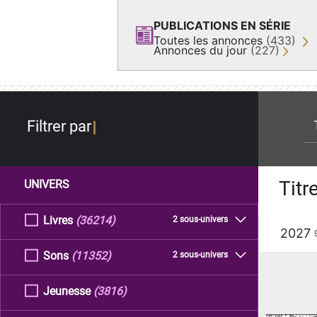
PUBLICATIONS EN SÉRIE
Toutes les annonces
(433)
Annonces du jour
(227)
re
Filtrer par
Titr
UNIVERS
Livres
(36214)
2 sous-univers
2027
Sons
(11352)
2 sous-univers
Jeunesse
(3816)