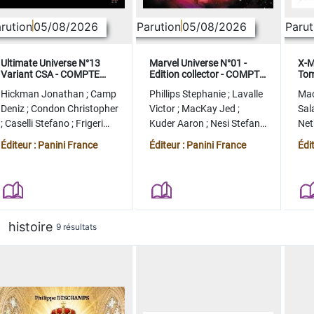
rution
05/08/2026
Parution
05/08/2026
Parut
Ultimate Universe N°13
Marvel Universe N°01 -
X-M
Variant CSA - COMPTE
Edition collector - COMPTE
Tom
FERME
FERME
col
Hickman Jonathan
;
Camp
Phillips Stephanie
;
Lavalle
Ma
Deniz
;
Condon Christopher
Victor
;
MacKay Jed
;
Sal
;
Caselli Stefano
;
Frigeri
Kuder Aaron
;
Nesi Stefano
Ne
Juan
;
Momoko Peach
;
Lopez Alvaro
Ste
Éditeur : Panini France
Éditeur : Panini France
Édi
histoire
9 résultats