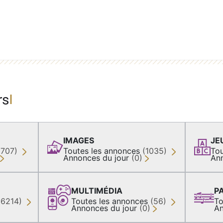
rs
IMAGES
JE
(707)
Toutes les annonces
(1035)
Tou
Annonces du jour
(0)
An
MULTIMÉDIA
P
36214)
Toutes les annonces
(56)
To
Annonces du jour
(0)
An