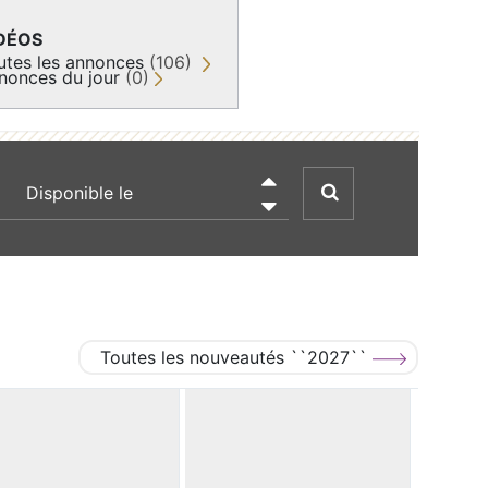
DÉOS
utes les annonces
(106)
nonces du jour
(0)
recherche par date

Toutes les nouveautés ``2027``