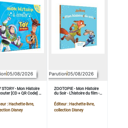
ion
05/08/2026
Parution
05/08/2026
 STORY - Mon Histoire
ZOOTOPIE - Mon Histoire
couter [CD + QR Code] -
du Soir - L'histoire du film -
ney Pixar
Disney
eur : Hachette-livre,
Éditeur : Hachette-livre,
lection Disney
collection Disney