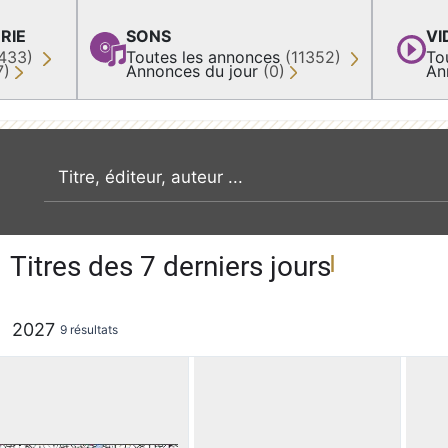
RIE
SONS
VI
433)
Toutes les annonces
(11352)
To
7)
Annonces du jour
(0)
An
recherche par mot clé
Titres des 7 derniers jours
2027
9 résultats