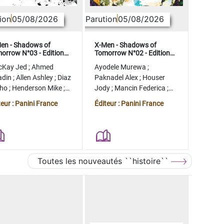
ion
05/08/2026
Parution
05/08/2026
en - Shadows of
X-Men - Shadows of
orrow N°03 - Edition
Tomorrow N°02 - Edition
lector - COMPTE FERME
collector - COMPTE FERME
cKay Jed
;
Ahmed
Ayodele Murewa
;
adin
;
Allen Ashley
;
Diaz
Paknadel Alex
;
Houser
tho
;
Henderson Mike
;
Jody
;
Mancin Federica
;
gman Ryan
Antonio Roge
;
Camagni
teur : Panini France
Éditeur : Panini France
Jacopo
Toutes les nouveautés ``histoire``