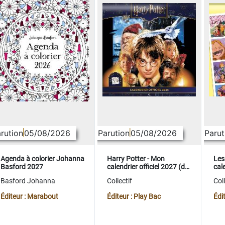
rution
05/08/2026
Parution
05/08/2026
Parut
Agenda à colorier Johanna
Harry Potter - Mon
Les
Basford 2027
calendrier officiel 2027 (de
cale
sept. 2026 à déc. 2027)
sep
Basford Johanna
Collectif
Coll
Éditeur : Marabout
Éditeur : Play Bac
Édi