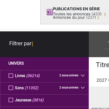
PUBLICATIONS EN SÉRIE
Toutes les annonces
(433)
Annonces du jour
(227)
re
Filtrer par
Titr
UNIVERS
Livres
(36214)
2 sous-univers
2027
Sons
(11352)
2 sous-univers
Jeunesse
(3816)