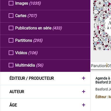
Images
(1035)
Cartes
(707)
Publications en série
(433)
Partitions
(295)
Vidéos
(106)
Multimédia
(56)
Parution
0
ÉDITEUR / PRODUCTEUR
Agenda à 
Basford 
Basford 
AUTEUR
Éditeur :
ÂGE