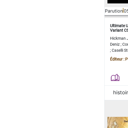
Parution
0
Ultimate 
Variant 
FERME
Hickman 
Deniz
;
Co
;
Caselli 
Juan
;
Mo
Éditeur : 
histoi