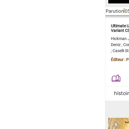
Parution
0
Ultimate 
Variant 
FERME
Hickman 
Deniz
;
Co
;
Caselli 
Juan
;
Mo
Éditeur : 
histoi