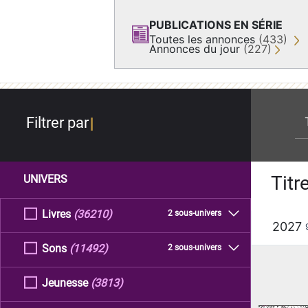
PUBLICATIONS EN SÉRIE
Toutes les annonces
(433)
Annonces du jour
(227)
re
Filtrer par
Titr
UNIVERS
Livres
(36210)
2 sous-univers
2027
Sons
(11492)
2 sous-univers
Jeunesse
(3813)