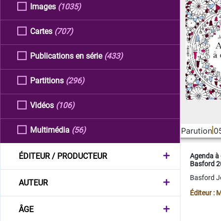
Images
(1035)
Cartes
(707)
Publications en série
(433)
Partitions
(296)
Vidéos
(106)
Multimédia
(56)
Parution
0
ÉDITEUR / PRODUCTEUR
Agenda à 
Basford 
Basford 
AUTEUR
Éditeur :
ÂGE