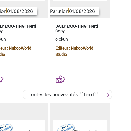
ion
01/08/2026
Parution
01/08/2026
LY MOO-TING : Herd
DAILY MOO-TING : Herd
py
Copy
kun
o-okun
teur : NukooWorld
Éditeur : NukooWorld
dio
Studio
Toutes les nouveautés ``herd``