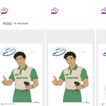
moo
14 résultats