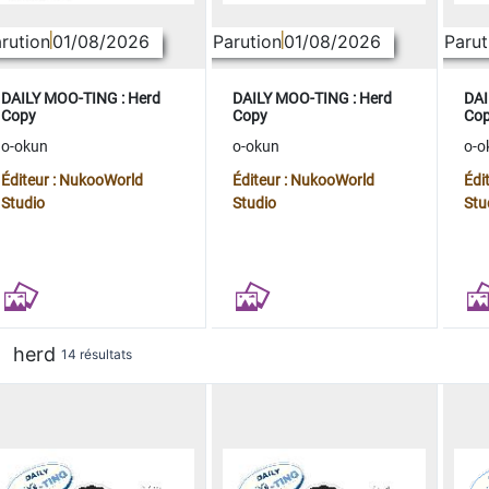
rution
01/08/2026
Parution
01/08/2026
Parut
DAILY MOO-TING : Herd
DAILY MOO-TING : Herd
DAI
Copy
Copy
Co
o-okun
o-okun
o-o
Éditeur : NukooWorld
Éditeur : NukooWorld
Édi
Studio
Studio
Stu
herd
14 résultats