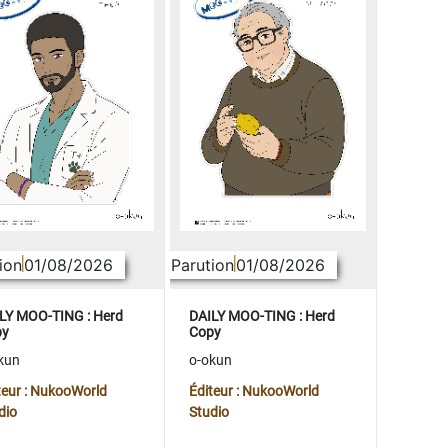
ion
01/08/2026
Parution
01/08/2026
LY MOO-TING : Herd
DAILY MOO-TING : Herd
py
Copy
kun
o-okun
teur : NukooWorld
Éditeur : NukooWorld
dio
Studio