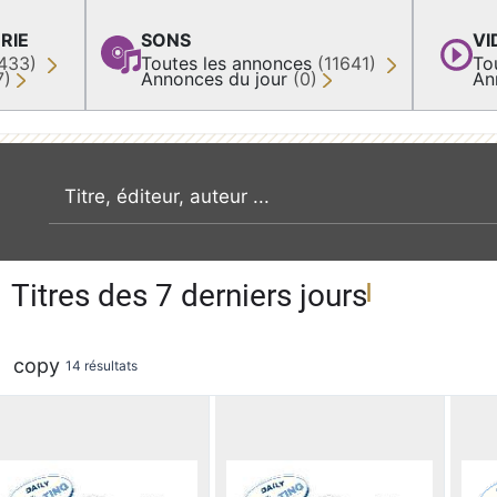
RIE
SONS
VI
433)
Toutes les annonces
(11641)
To
7)
Annonces du jour
(0)
An
recherche par mot clé
Titres des 7 derniers jours
copy
14 résultats