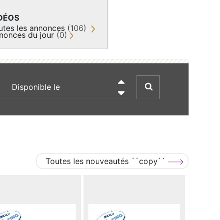
DÉOS
utes les annonces
(106)
nonces du jour
(0)
recherche par date

Toutes les nouveautés ``copy``