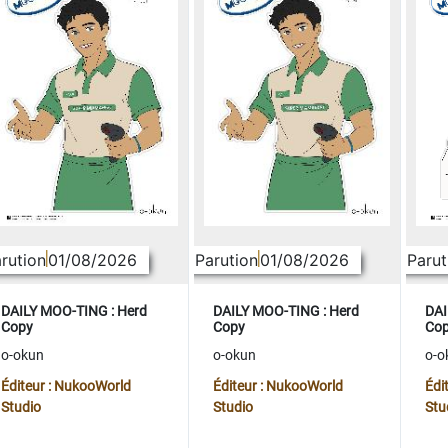
rution
01/08/2026
Parution
01/08/2026
Parut
DAILY MOO-TING : Herd
DAILY MOO-TING : Herd
DAI
Copy
Copy
Co
o-okun
o-okun
o-o
Éditeur : NukooWorld
Éditeur : NukooWorld
Édi
Studio
Studio
Stu