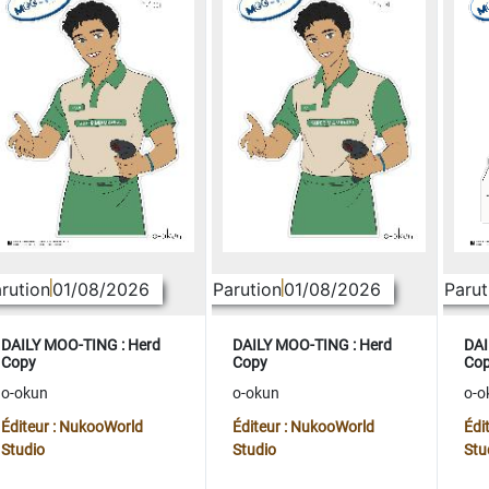
rution
01/08/2026
Parution
01/08/2026
Parut
DAILY MOO-TING : Herd
DAILY MOO-TING : Herd
DAI
Copy
Copy
Co
o-okun
o-okun
o-o
Éditeur : NukooWorld
Éditeur : NukooWorld
Édi
Studio
Studio
Stu