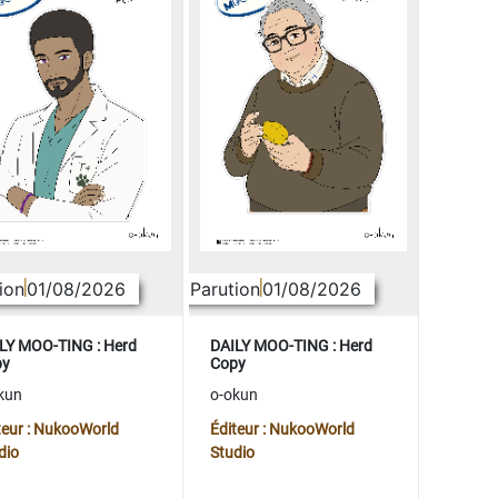
ion
01/08/2026
Parution
01/08/2026
LY MOO-TING : Herd
DAILY MOO-TING : Herd
py
Copy
kun
o-okun
teur : NukooWorld
Éditeur : NukooWorld
dio
Studio