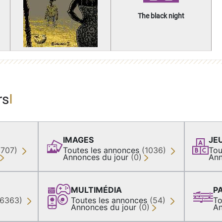
The black night
rs
IMAGES
JE
(707)
Toutes les annonces
(1036)
Tou
Annonces du jour
(0)
Ann
MULTIMÉDIA
P
36363)
Toutes les annonces
(54)
To
Annonces du jour
(0)
An