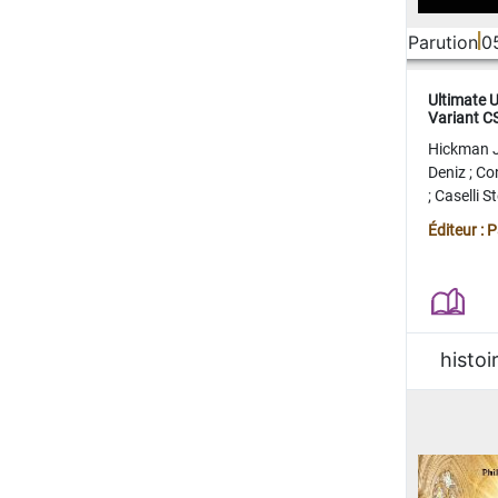
Parution
0
Ultimate 
Variant 
FERME
Hickman 
Deniz
;
Co
;
Caselli 
Juan
;
Mo
Éditeur : 
histoi