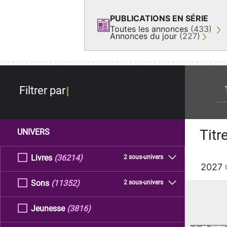
PUBLICATIONS EN SÉRIE
Toutes les annonces
(433)
Annonces du jour
(227)
re
Filtrer par
Titr
UNIVERS
Livres
(36214)
2 sous-univers
2027
Sons
(11352)
2 sous-univers
Jeunesse
(3816)