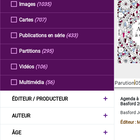
Images
(1035)
Cartes
(707)
Publications en série
(433)
Partitions
(295)
Vidéos
(106)
Multimédia
(56)
Parution
0
ÉDITEUR / PRODUCTEUR
Agenda à 
Basford 
Basford 
AUTEUR
Éditeur :
ÂGE