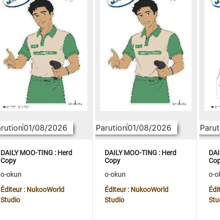
rution
01/08/2026
Parution
01/08/2026
Parut
DAILY MOO-TING : Herd
DAILY MOO-TING : Herd
DAI
Copy
Copy
Co
o-okun
o-okun
o-o
Éditeur : NukooWorld
Éditeur : NukooWorld
Édi
Studio
Studio
Stu