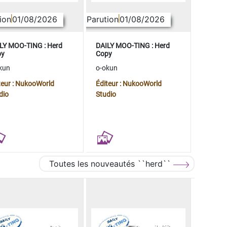
ion
01/08/2026
Parution
01/08/2026
LY MOO-TING : Herd
DAILY MOO-TING : Herd
py
Copy
kun
o-okun
teur : NukooWorld
Éditeur : NukooWorld
dio
Studio
Toutes les nouveautés ``herd``