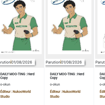
rution
01/08/2026
Parution
01/08/2026
Parut
DAILY MOO-TING : Herd
DAILY MOO-TING : Herd
DAI
Copy
Copy
Co
o-okun
o-okun
o-o
Éditeur : NukooWorld
Éditeur : NukooWorld
Édi
Studio
Studio
Stu