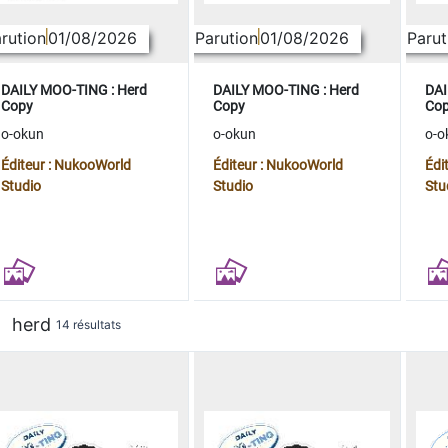
rution
01/08/2026
Parution
01/08/2026
Parut
DAILY MOO-TING : Herd
DAILY MOO-TING : Herd
DAI
Copy
Copy
Co
o-okun
o-okun
o-o
Éditeur : NukooWorld
Éditeur : NukooWorld
Édi
Studio
Studio
Stu
herd
14 résultats