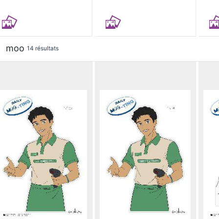
moo
14 résultats