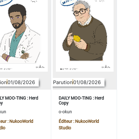
ion
01/08/2026
Parution
01/08/2026
LY MOO-TING : Herd
DAILY MOO-TING : Herd
py
Copy
kun
o-okun
teur : NukooWorld
Éditeur : NukooWorld
dio
Studio