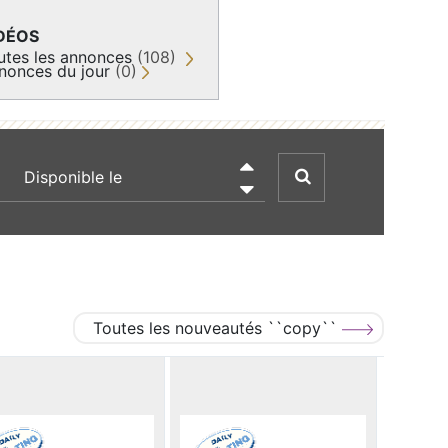
DÉOS
utes les annonces
(108)
nonces du jour
(0)
recherche par date

Toutes les nouveautés ``copy``