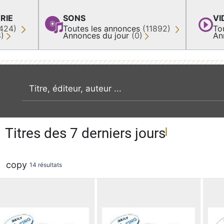
RIE
SONS
VI
424)
Toutes les annonces
(11892)
To
8)
Annonces du jour
(0)
An
recherche par mot clé
Titres des 7 derniers jours
copy
14 résultats