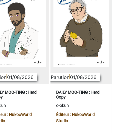
ion
01/08/2026
Parution
01/08/2026
LY MOO-TING : Herd
DAILY MOO-TING : Herd
py
Copy
kun
o-okun
teur : NukooWorld
Éditeur : NukooWorld
dio
Studio