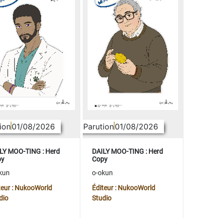
ion
01/08/2026
Parution
01/08/2026
LY MOO-TING : Herd
DAILY MOO-TING : Herd
py
Copy
kun
o-okun
teur : NukooWorld
Éditeur : NukooWorld
dio
Studio