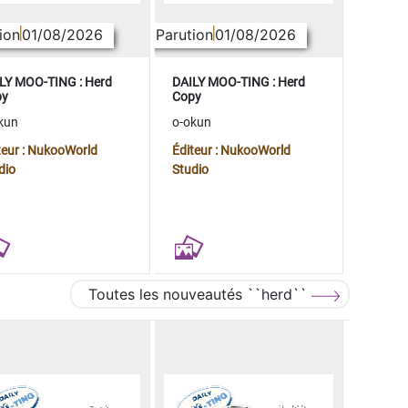
ion
01/08/2026
Parution
01/08/2026
LY MOO-TING : Herd
DAILY MOO-TING : Herd
py
Copy
kun
o-okun
teur : NukooWorld
Éditeur : NukooWorld
dio
Studio
Toutes les nouveautés ``herd``