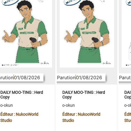
rution
01/08/2026
Parution
01/08/2026
Parut
DAILY MOO-TING : Herd
DAILY MOO-TING : Herd
DAI
Copy
Copy
Co
o-okun
o-okun
o-o
Éditeur : NukooWorld
Éditeur : NukooWorld
Édi
Studio
Studio
Stu