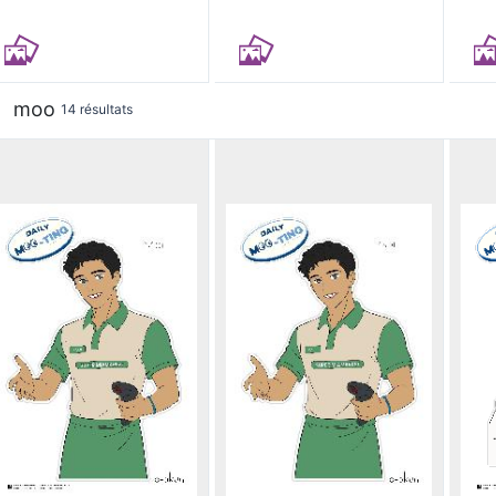
moo
14 résultats