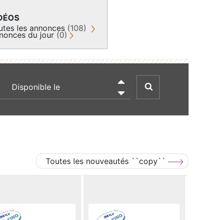
DÉOS
utes les annonces
(108)
nonces du jour
(0)
recherche par date

Toutes les nouveautés ``copy``