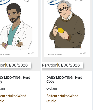
ion
01/08/2026
Parution
01/08/2026
LY MOO-TING : Herd
DAILY MOO-TING : Herd
py
Copy
kun
o-okun
teur : NukooWorld
Éditeur : NukooWorld
dio
Studio