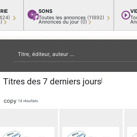
RIE
SONS
VI
424)
Toutes les annonces
(11892)
To
8)
Annonces du jour
(0)
An
recherche par mot clé
Titres des 7 derniers jours
copy
14 résultats