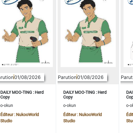
rution
01/08/2026
Parution
01/08/2026
Parut
DAILY MOO-TING : Herd
DAILY MOO-TING : Herd
DAI
Copy
Copy
Co
o-okun
o-okun
o-o
Éditeur : NukooWorld
Éditeur : NukooWorld
Édi
Studio
Studio
Stu