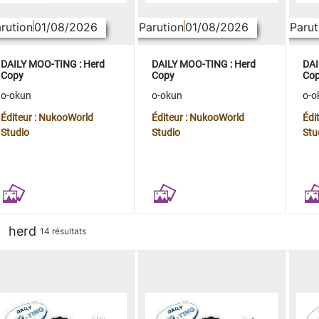
rution
01/08/2026
Parution
01/08/2026
Parut
DAILY MOO-TING : Herd
DAILY MOO-TING : Herd
DAI
Copy
Copy
Co
o-okun
o-okun
o-o
Éditeur : NukooWorld
Éditeur : NukooWorld
Édi
Studio
Studio
Stu
herd
14 résultats