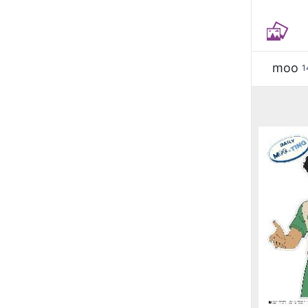
moo
1