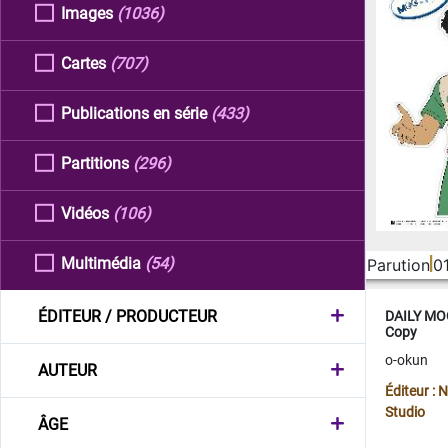
Images
(1036)
Cartes
(707)
Publications en série
(433)
Partitions
(296)
Vidéos
(106)
Multimédia
(54)
Parution
0
ÉDITEUR / PRODUCTEUR
DAILY MOO
Copy
o-okun
AUTEUR
Éditeur :
Studio
ÂGE