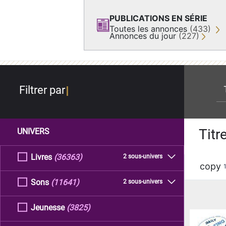
PUBLICATIONS EN SÉRIE
Toutes les annonces
(433)
Annonces du jour
(227)
re
Filtrer par
Titr
UNIVERS
Livres
(36363)
2 sous-univers
copy
Sons
(11641)
2 sous-univers
Jeunesse
(3825)