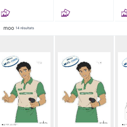
moo
14 résultats