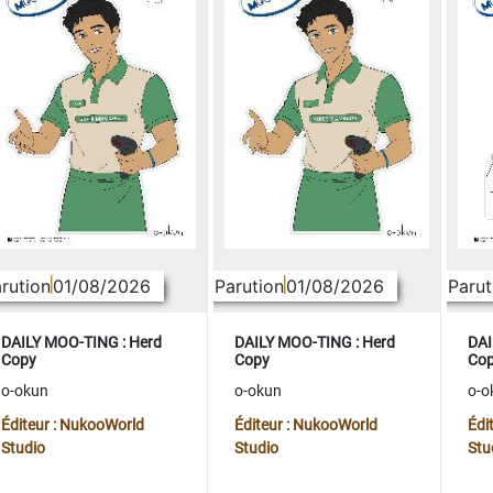
rution
01/08/2026
Parution
01/08/2026
Parut
DAILY MOO-TING : Herd
DAILY MOO-TING : Herd
DAI
Copy
Copy
Co
o-okun
o-okun
o-o
Éditeur : NukooWorld
Éditeur : NukooWorld
Édi
Studio
Studio
Stu