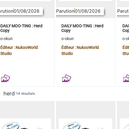
rution
01/08/2026
Parution
01/08/2026
Parut
DAILY MOO-TING : Herd
DAILY MOO-TING : Herd
DAI
Copy
Copy
Co
o-okun
o-okun
o-o
Éditeur : NukooWorld
Éditeur : NukooWorld
Édi
Studio
Studio
Stu
herd
14 résultats