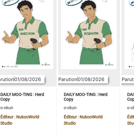
rution
01/08/2026
Parution
01/08/2026
Parut
DAILY MOO-TING : Herd
DAILY MOO-TING : Herd
DAI
Copy
Copy
Co
o-okun
o-okun
o-o
Éditeur : NukooWorld
Éditeur : NukooWorld
Édi
Studio
Studio
Stu