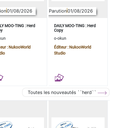
ion
01/08/2026
Parution
01/08/2026
LY MOO-TING : Herd
DAILY MOO-TING : Herd
py
Copy
kun
o-okun
teur : NukooWorld
Éditeur : NukooWorld
dio
Studio
Toutes les nouveautés ``herd``