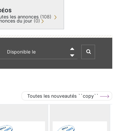
DÉOS
utes les annonces
(108)
nonces du jour
(0)
recherche par date

Toutes les nouveautés ``copy``