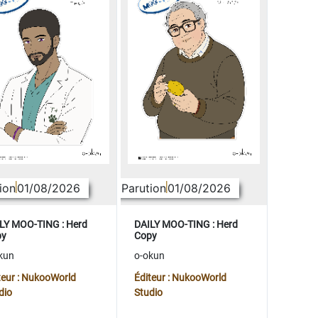
ion
01/08/2026
Parution
01/08/2026
LY MOO-TING : Herd
DAILY MOO-TING : Herd
py
Copy
kun
o-okun
teur : NukooWorld
Éditeur : NukooWorld
dio
Studio