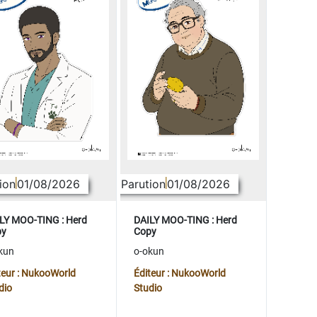
ion
01/08/2026
Parution
01/08/2026
LY MOO-TING : Herd
DAILY MOO-TING : Herd
py
Copy
kun
o-okun
teur : NukooWorld
Éditeur : NukooWorld
dio
Studio