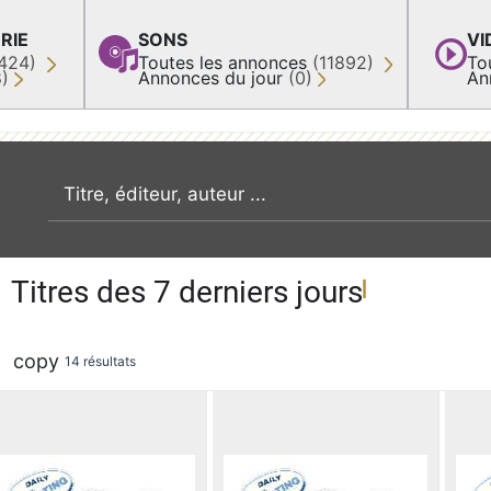
RIE
SONS
VI
424)
Toutes les annonces
(11892)
To
8)
Annonces du jour
(0)
An
recherche par mot clé
Titres des 7 derniers jours
copy
14 résultats