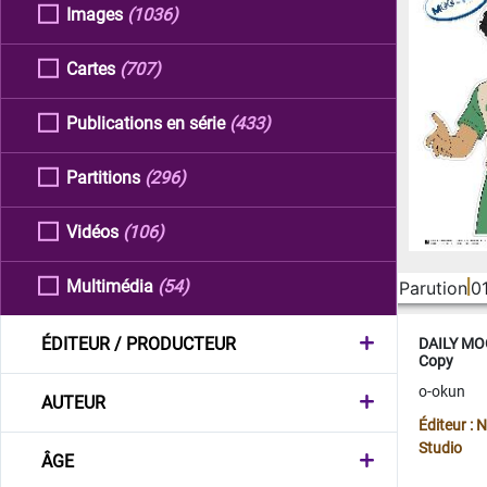
Images
(1036)
Cartes
(707)
Publications en série
(433)
Partitions
(296)
Vidéos
(106)
Multimédia
(54)
Parution
0
ÉDITEUR / PRODUCTEUR
DAILY MOO
Copy
o-okun
AUTEUR
Éditeur :
Studio
ÂGE