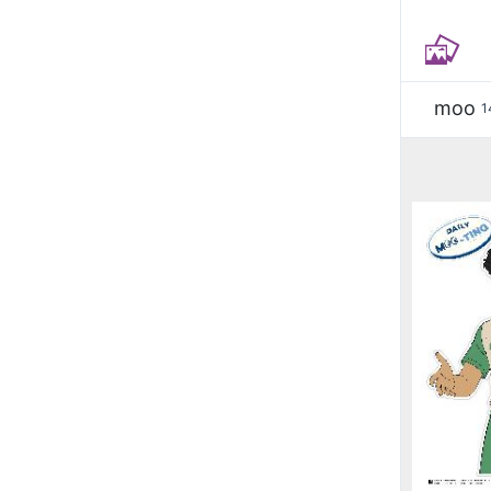
moo
1