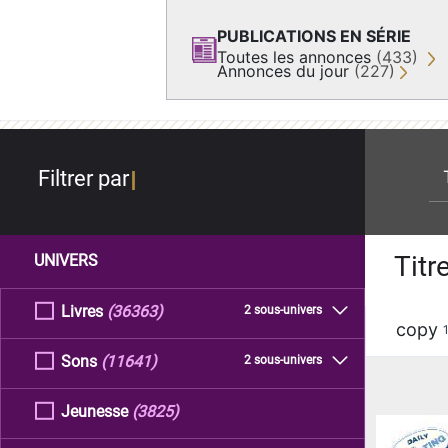
PUBLICATIONS EN SÉRIE
Toutes les annonces
(433)
Annonces du jour
(227)
re
Filtrer par
Titr
UNIVERS
Livres
(36363)
2 sous-univers
copy
Sons
(11641)
2 sous-univers
Jeunesse
(3825)