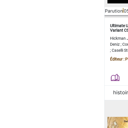
Parution
0
Ultimate 
Variant 
FERME
Hickman 
Deniz
;
Co
;
Caselli 
Juan
;
Mo
Éditeur : 
histoi