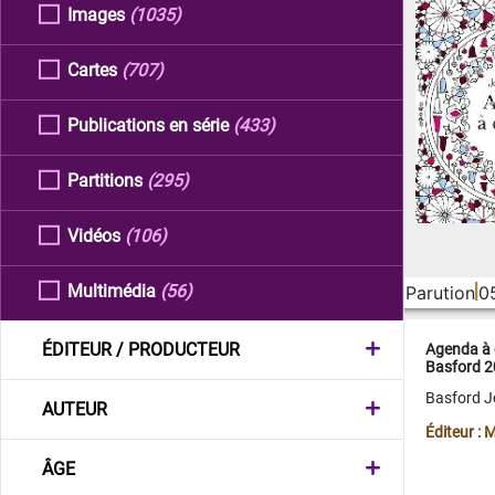
Images
(1035)
Cartes
(707)
Publications en série
(433)
Partitions
(295)
Vidéos
(106)
Multimédia
(56)
Parution
0
ÉDITEUR / PRODUCTEUR
Agenda à 
Basford 
Basford 
AUTEUR
Éditeur :
ÂGE