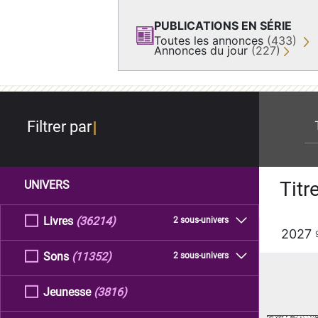
PUBLICATIONS EN SÉRIE
Toutes les annonces
(433)
Annonces du jour
(227)
re
Filtrer par
Titr
UNIVERS
Livres
(36214)
2 sous-univers
2027
Sons
(11352)
2 sous-univers
Jeunesse
(3816)