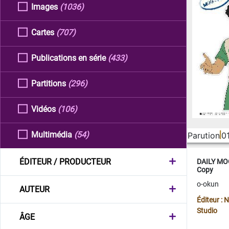
Images
(1036)
Cartes
(707)
Publications en série
(433)
Partitions
(296)
Vidéos
(106)
Multimédia
(54)
Parution
0
ÉDITEUR / PRODUCTEUR
DAILY MOO
Copy
o-okun
AUTEUR
Éditeur :
Studio
ÂGE