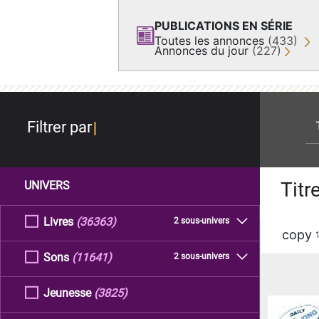
PUBLICATIONS EN SÉRIE
Toutes les annonces
(433)
Annonces du jour
(227)
re
Filtrer par
Titr
UNIVERS
Livres
(36363)
2 sous-univers
copy
Sons
(11641)
2 sous-univers
Jeunesse
(3825)