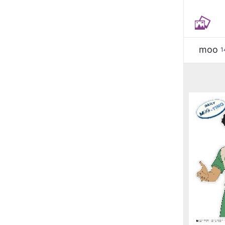
moo
1