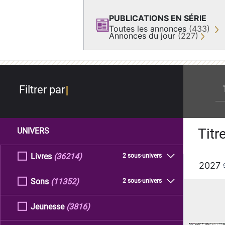
PUBLICATIONS EN SÉRIE
Toutes les annonces
(433)
Annonces du jour
(227)
re
Filtrer par
Titr
UNIVERS
Livres
(36214)
2 sous-univers
2027
Sons
(11352)
2 sous-univers
Jeunesse
(3816)