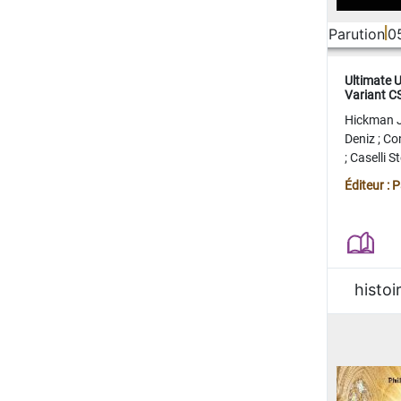
Parution
0
Ultimate 
Variant 
FERME
Hickman 
Deniz
;
Co
;
Caselli 
Juan
;
Mo
Éditeur : 
histoi