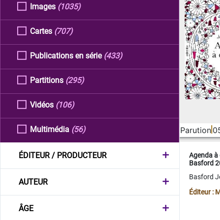
Images
(1035)
Cartes
(707)
Publications en série
(433)
Partitions
(295)
Vidéos
(106)
Multimédia
(56)
Parution
0
ÉDITEUR / PRODUCTEUR
Agenda à 
Basford 
Basford 
AUTEUR
Éditeur :
ÂGE