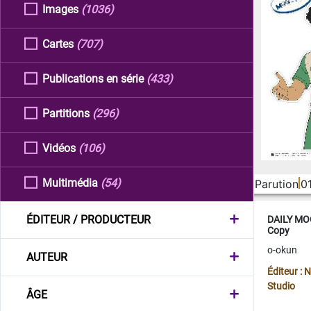
Images
(1036)
Cartes
(707)
Publications en série
(433)
Partitions
(296)
Vidéos
(106)
Multimédia
(54)
Parution
0
ÉDITEUR / PRODUCTEUR
DAILY MOO
Copy
o-okun
AUTEUR
Éditeur :
Studio
ÂGE