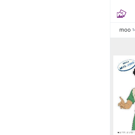
moo
1