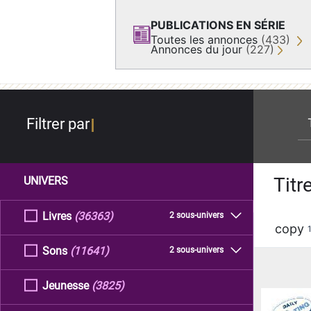
PUBLICATIONS EN SÉRIE
Toutes les annonces
(433)
Annonces du jour
(227)
re
Filtrer par
Titr
UNIVERS
Livres
(36363)
2 sous-univers
copy
Sons
(11641)
2 sous-univers
Jeunesse
(3825)