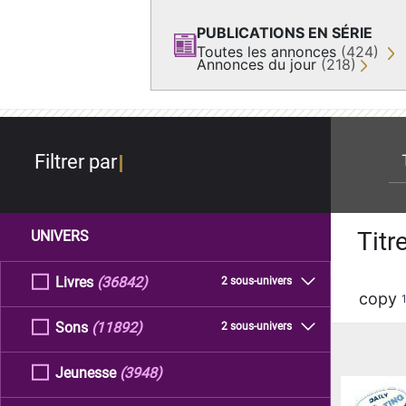
PUBLICATIONS EN SÉRIE
Toutes les annonces
(424)
Annonces du jour
(218)
re
Filtrer par
Titr
UNIVERS
Livres
(36842)
2 sous-univers
copy
Sons
(11892)
2 sous-univers
Jeunesse
(3948)