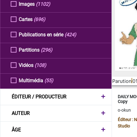
Images
(1102)
Cartes
(696)
Publications en série
(424)
Partitions
(296)
Vidéos
(108)
Multimédia
(55)
Parution
0
ÉDITEUR / PRODUCTEUR
DAILY MOO
Copy
o-okun
AUTEUR
Éditeur :
Studio
ÂGE