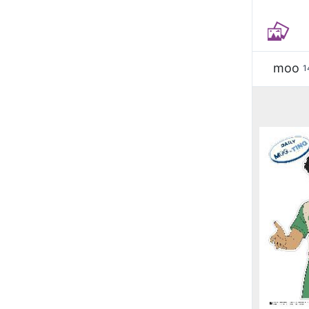
moo
1