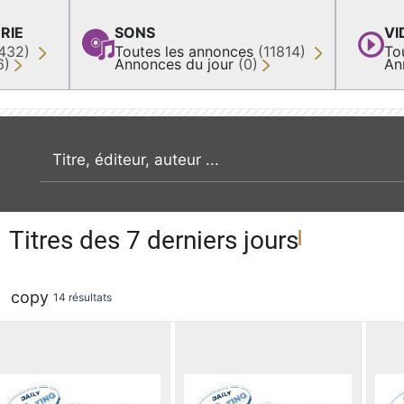
RIE
SONS
VI
432)
Toutes les annonces
(11814)
To
6)
Annonces du jour
(0)
An
recherche par mot clé
Titres des 7 derniers jours
copy
14 résultats