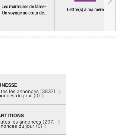
Next
Les murmures de l'âme -
Lettre(s) à ma mère
Un voyage au cœur des
questions qui façonnent
une vie
UNESSE
tes les annonces
(3837)
onces du jour
(0)
ARTITIONS
utes les annonces
(297)
nonces du jour
(0)