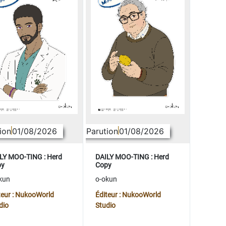
ion
01/08/2026
Parution
01/08/2026
LY MOO-TING : Herd
DAILY MOO-TING : Herd
py
Copy
kun
o-okun
teur : NukooWorld
Éditeur : NukooWorld
dio
Studio