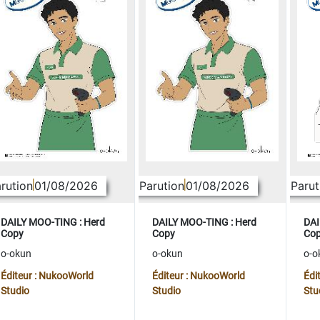
rution
01/08/2026
Parution
01/08/2026
Parut
DAILY MOO-TING : Herd
DAILY MOO-TING : Herd
DAI
Copy
Copy
Co
o-okun
o-okun
o-o
Éditeur : NukooWorld
Éditeur : NukooWorld
Édi
Studio
Studio
Stu