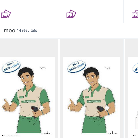
moo
14 résultats