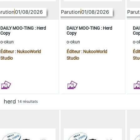
rution
01/08/2026
Parution
01/08/2026
Parut
DAILY MOO-TING : Herd
DAILY MOO-TING : Herd
DAI
Copy
Copy
Co
o-okun
o-okun
o-o
Éditeur : NukooWorld
Éditeur : NukooWorld
Édi
Studio
Studio
Stu
herd
14 résultats