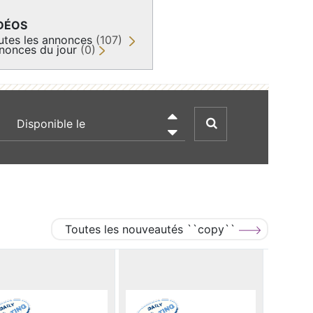
DÉOS
utes les annonces
(107)
nonces du jour
(0)
recherche par date

Toutes les nouveautés ``copy``