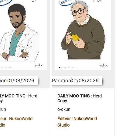
ion
01/08/2026
Parution
01/08/2026
LY MOO-TING : Herd
DAILY MOO-TING : Herd
py
Copy
kun
o-okun
teur : NukooWorld
Éditeur : NukooWorld
dio
Studio