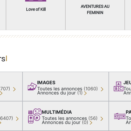
AVENTURES AU
Love of Kill
FEMININ
rs
IMAGES
JE
(707)
Toutes les annonces
(1060)
Tou
Annonces du jour
(1)
Ann
MULTIMÉDIA
P
36407)
Toutes les annonces
(56)
To
Annonces du jour
(0)
An