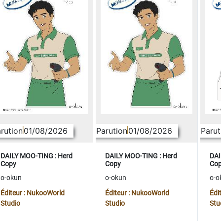
rution
01/08/2026
Parution
01/08/2026
Parut
DAILY MOO-TING : Herd
DAILY MOO-TING : Herd
DAI
Copy
Copy
Co
o-okun
o-okun
o-o
Éditeur : NukooWorld
Éditeur : NukooWorld
Édi
Studio
Studio
Stu