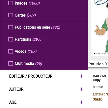
Images
(1060)
Cartes
(707)
Publications en série
(432)
Partitions
(297)
Vidéos
(107)
Multimédia
(56)
Parution
0
ÉDITEUR / PRODUCTEUR
DAILY MOO
Copy
o-okun
AUTEUR
Éditeur :
Studio
ÂGE