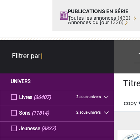
PUBLICATIONS EN SÉRIE
Toutes les annonces
(432)
Annonces du jour
(226)
re
Filtrer par
Titr
UNIVERS
Livres
(36407)
2 sous-univers
copy
Sons
(11814)
2 sous-univers
Jeunesse
(3837)