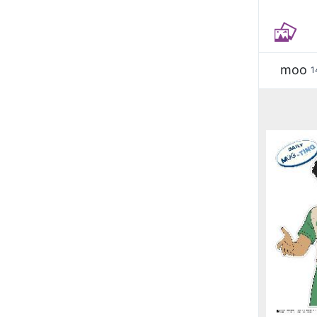
moo
1