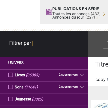
PUBLICATIONS EN SÉRIE
Toutes les annonces
(433)
Annonces du jour
(227)
re
Filtrer par
Titr
UNIVERS
Livres
(36363)
2 sous-univers
copy
Sons
(11641)
2 sous-univers
Jeunesse
(3825)