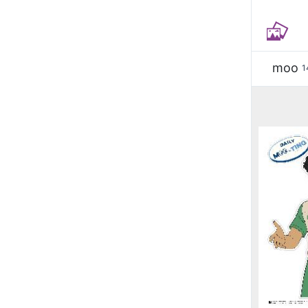
moo
1