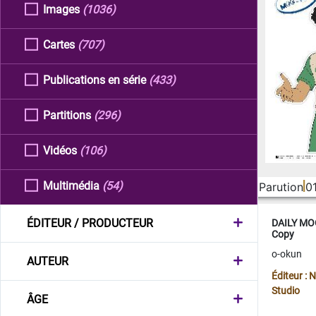
Images
(1036)
Cartes
(707)
Publications en série
(433)
Partitions
(296)
Vidéos
(106)
Multimédia
(54)
Parution
0
ÉDITEUR / PRODUCTEUR
DAILY MOO
Copy
o-okun
AUTEUR
Éditeur :
Studio
ÂGE