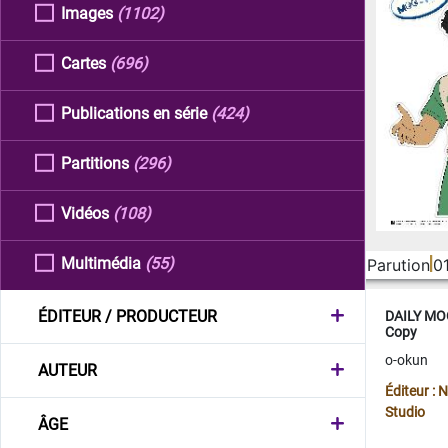
Images
(1102)
Cartes
(696)
Publications en série
(424)
Partitions
(296)
Vidéos
(108)
Multimédia
(55)
Parution
0
ÉDITEUR / PRODUCTEUR
DAILY MOO
Copy
o-okun
AUTEUR
Éditeur :
Studio
ÂGE