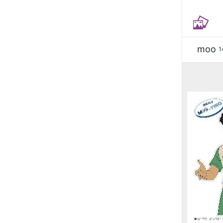
moo
1