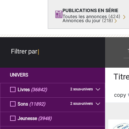
PUBLICATIONS EN SÉRIE
Toutes les annonces
(424)
Annonces du jour
(218)
re
Filtrer par
Titr
UNIVERS
Livres
(36842)
2 sous-univers
copy
Sons
(11892)
2 sous-univers
Jeunesse
(3948)