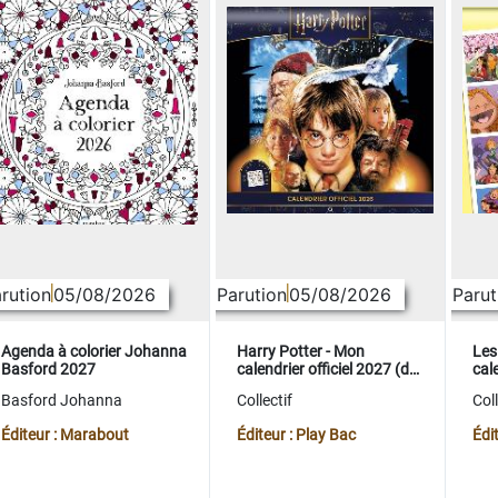
rution
05/08/2026
Parution
05/08/2026
Parut
Agenda à colorier Johanna
Harry Potter - Mon
Les
Basford 2027
calendrier officiel 2027 (de
cale
sept. 2026 à déc. 2027)
sep
Basford Johanna
Collectif
Coll
Éditeur : Marabout
Éditeur : Play Bac
Édi