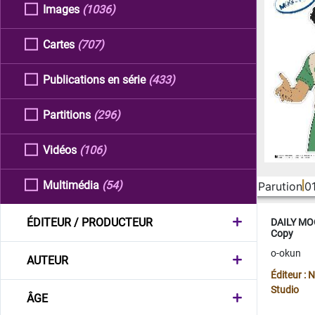
Images
(1036)
Cartes
(707)
Publications en série
(433)
Partitions
(296)
Vidéos
(106)
Multimédia
(54)
Parution
0
ÉDITEUR / PRODUCTEUR
DAILY MOO
Copy
o-okun
AUTEUR
Éditeur :
Studio
ÂGE