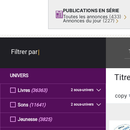
PUBLICATIONS EN SÉRIE
Toutes les annonces
(433)
Annonces du jour
(227)
re
Filtrer par
Titr
UNIVERS
Livres
(36363)
2 sous-univers
copy
Sons
(11641)
2 sous-univers
Jeunesse
(3825)