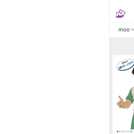
moo
1