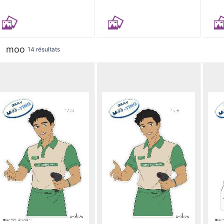
moo
14 résultats