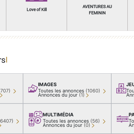
AVENTURES AU
Love of Kill
FEMININ
rs
IMAGES
JE
(707)
Toutes les annonces
(1060)
Tou
Annonces du jour
(1)
Ann
MULTIMÉDIA
P
36407)
Toutes les annonces
(56)
To
Annonces du jour
(0)
An