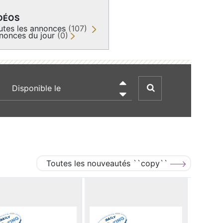
DÉOS
utes les annonces
(107)
nonces du jour
(0)
recherche par date

Toutes les nouveautés ``copy``