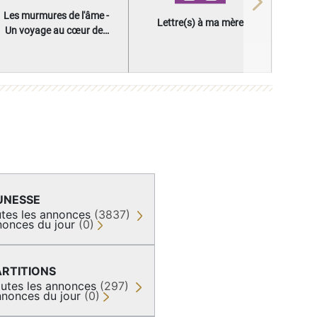
Next
Les murmures de l'âme -
Lettre(s) à ma mère
Un voyage au cœur des
questions qui façonnent
une vie
UNESSE
tes les annonces
(3837)
onces du jour
(0)
ARTITIONS
utes les annonces
(297)
nonces du jour
(0)