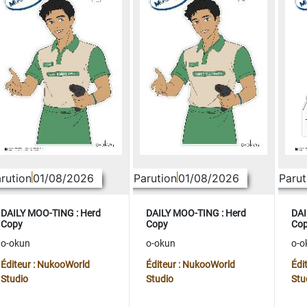
rution
01/08/2026
Parution
01/08/2026
Parut
DAILY MOO-TING : Herd
DAILY MOO-TING : Herd
DAI
Copy
Copy
Co
o-okun
o-okun
o-o
Éditeur : NukooWorld
Éditeur : NukooWorld
Édi
Studio
Studio
Stu