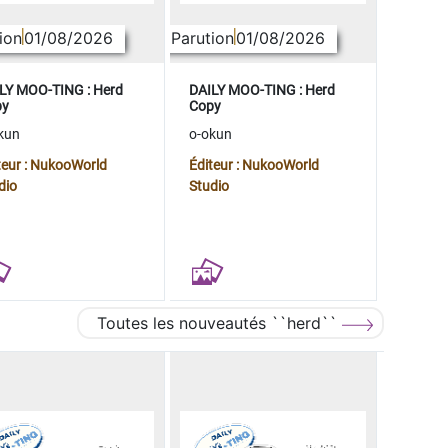
ion
01/08/2026
Parution
01/08/2026
LY MOO-TING : Herd
DAILY MOO-TING : Herd
py
Copy
kun
o-okun
teur : NukooWorld
Éditeur : NukooWorld
dio
Studio
Toutes les nouveautés ``herd``