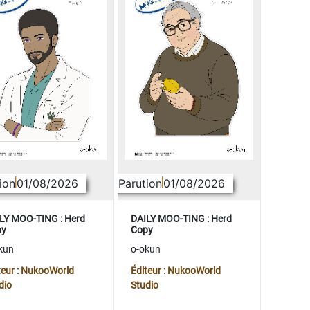
ion
01/08/2026
Parution
01/08/2026
LY MOO-TING : Herd
DAILY MOO-TING : Herd
py
Copy
kun
o-okun
teur : NukooWorld
Éditeur : NukooWorld
dio
Studio