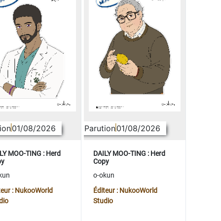
ion
01/08/2026
Parution
01/08/2026
LY MOO-TING : Herd
DAILY MOO-TING : Herd
py
Copy
kun
o-okun
teur : NukooWorld
Éditeur : NukooWorld
dio
Studio