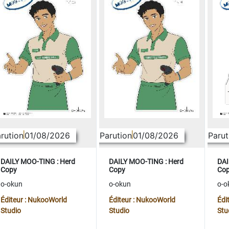
rution
01/08/2026
Parution
01/08/2026
Parut
DAILY MOO-TING : Herd
DAILY MOO-TING : Herd
DAI
Copy
Copy
Co
o-okun
o-okun
o-o
Éditeur : NukooWorld
Éditeur : NukooWorld
Édi
Studio
Studio
Stu