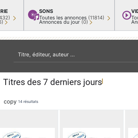
RIE
SONS
VI
432)
Toutes les annonces
(11814)
To
6)
Annonces du jour
(0)
An
recherche par mot clé
Titres des 7 derniers jours
copy
14 résultats