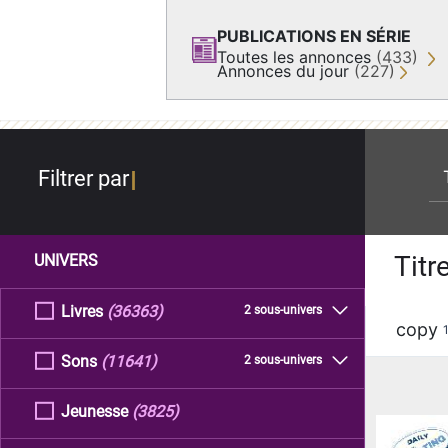
PUBLICATIONS EN SÉRIE
Toutes les annonces
(433)
Annonces du jour
(227)
re
Filtrer par
Titr
UNIVERS
Livres
(36363)
2 sous-univers
copy
Sons
(11641)
2 sous-univers
Jeunesse
(3825)