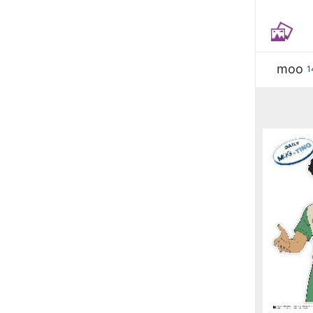
moo
1