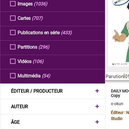
Images
(1036)
Cartes
(707)
Publications en série
(433)
Partitions
(296)
Vidéos
(106)
Multimédia
(54)
Parution
0
ÉDITEUR / PRODUCTEUR
DAILY MOO
Copy
o-okun
AUTEUR
Éditeur :
Studio
ÂGE