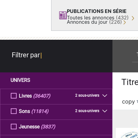
PUBLICATIONS EN SÉRIE
Toutes les annonces
(432)
Annonces du jour
(226)
re
Filtrer par
Titr
UNIVERS
Livres
(36407)
2 sous-univers
copy
Sons
(11814)
2 sous-univers
Jeunesse
(3837)