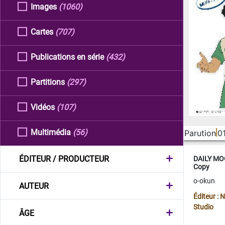
Images
(1060)
Cartes
(707)
Publications en série
(432)
Partitions
(297)
Vidéos
(107)
Multimédia
(56)
Parution
0
ÉDITEUR / PRODUCTEUR
DAILY MOO
Copy
o-okun
AUTEUR
Éditeur :
Studio
ÂGE