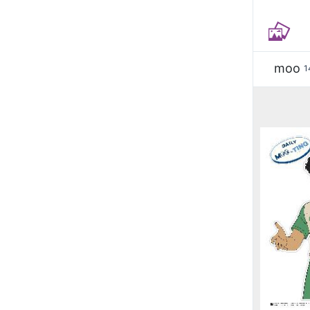
moo
1