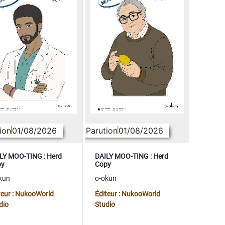
ion
01/08/2026
Parution
01/08/2026
LY MOO-TING : Herd
DAILY MOO-TING : Herd
py
Copy
kun
o-okun
teur : NukooWorld
Éditeur : NukooWorld
dio
Studio