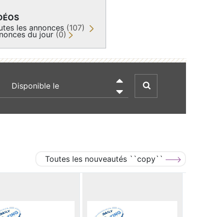
DÉOS
utes les annonces
(107)
nonces du jour
(0)
recherche par date

Toutes les nouveautés ``copy``