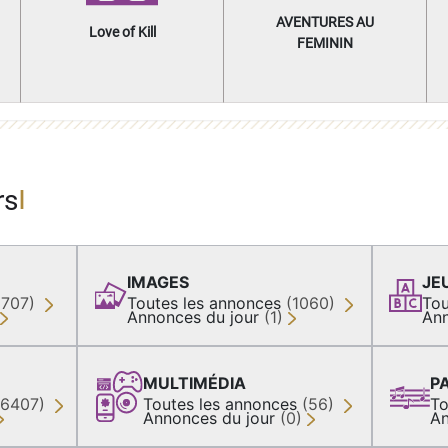
AVENTURES AU
Love of Kill
FEMININ
rs
IMAGES
JE
(707)
Toutes les annonces
(1060)
Tou
Annonces du jour
(1)
Ann
MULTIMÉDIA
P
36407)
Toutes les annonces
(56)
To
Annonces du jour
(0)
An