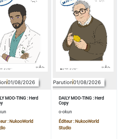
ion
01/08/2026
Parution
01/08/2026
LY MOO-TING : Herd
DAILY MOO-TING : Herd
py
Copy
kun
o-okun
teur : NukooWorld
Éditeur : NukooWorld
dio
Studio