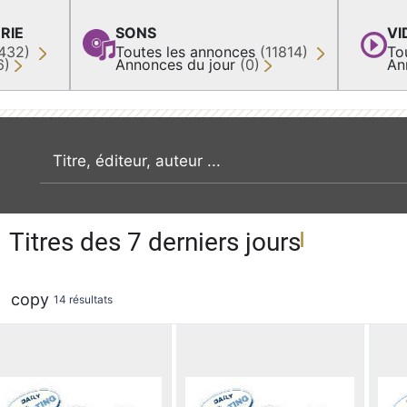
RIE
SONS
VI
432)
Toutes les annonces
(11814)
To
6)
Annonces du jour
(0)
An
recherche par mot clé
Titres des 7 derniers jours
copy
14 résultats