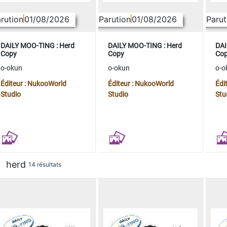
rution
01/08/2026
Parution
01/08/2026
Parut
DAILY MOO-TING : Herd
DAILY MOO-TING : Herd
DAI
Copy
Copy
Co
o-okun
o-okun
o-o
Éditeur : NukooWorld
Éditeur : NukooWorld
Édi
Studio
Studio
Stu
herd
14 résultats