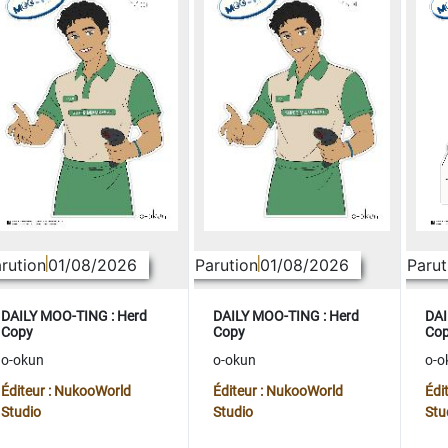
rution
01/08/2026
Parution
01/08/2026
Parut
DAILY MOO-TING : Herd
DAILY MOO-TING : Herd
DAI
Copy
Copy
Co
o-okun
o-okun
o-o
Éditeur : NukooWorld
Éditeur : NukooWorld
Édi
Studio
Studio
Stu