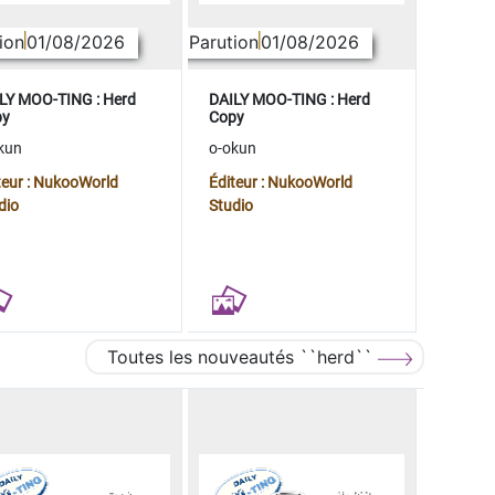
ion
01/08/2026
Parution
01/08/2026
LY MOO-TING : Herd
DAILY MOO-TING : Herd
py
Copy
kun
o-okun
teur : NukooWorld
Éditeur : NukooWorld
dio
Studio
Toutes les nouveautés ``herd``