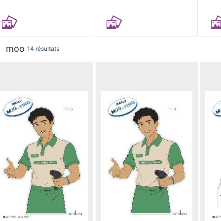
moo
14 résultats