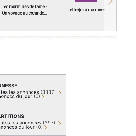
Next
Les murmures de l'âme -
Lettre(s) à ma mère
Un voyage au cœur des
questions qui façonnent
une vie
UNESSE
tes les annonces
(3837)
onces du jour
(0)
ARTITIONS
utes les annonces
(297)
nonces du jour
(0)