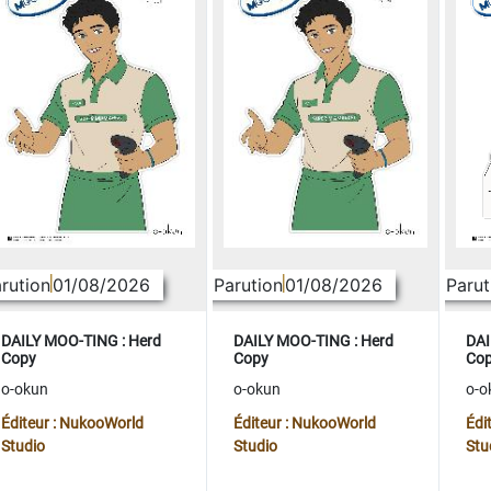
rution
01/08/2026
Parution
01/08/2026
Parut
DAILY MOO-TING : Herd
DAILY MOO-TING : Herd
DAI
Copy
Copy
Co
o-okun
o-okun
o-o
Éditeur : NukooWorld
Éditeur : NukooWorld
Édi
Studio
Studio
Stu