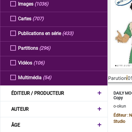
Images
(1036)
Cartes
(707)
Publications en série
(433)
Partitions
(296)
Vidéos
(106)
Multimédia
(54)
Parution
0
ÉDITEUR / PRODUCTEUR
DAILY MOO
Copy
o-okun
AUTEUR
Éditeur :
Studio
ÂGE