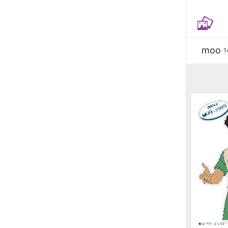
moo
1