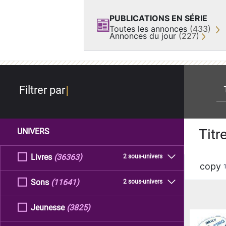
PUBLICATIONS EN SÉRIE
Toutes les annonces
(433)
Annonces du jour
(227)
re
Filtrer par
Titr
UNIVERS
Livres
(36363)
2 sous-univers
copy
Sons
(11641)
2 sous-univers
Jeunesse
(3825)