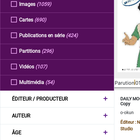
Images
(1059)
Cartes
(690)
Publications en série
(424)
Partitions
(296)
Vidéos
(107)
Multimédia
(54)
Parution
0
ÉDITEUR / PRODUCTEUR
DAILY MOO
Copy
o-okun
AUTEUR
Éditeur :
Studio
ÂGE