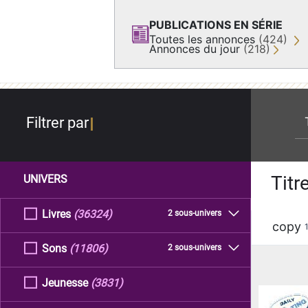
PUBLICATIONS EN SÉRIE
Toutes les annonces
(424)
Annonces du jour
(218)
re
Filtrer par
Titr
UNIVERS
Livres
(36324)
2 sous-univers
copy
Sons
(11806)
2 sous-univers
Jeunesse
(3831)