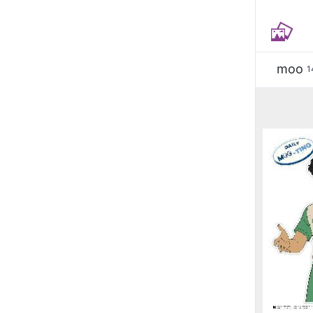
moo
1