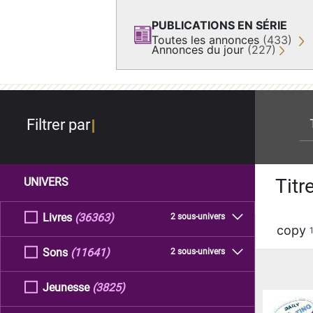
PUBLICATIONS EN SÉRIE
Toutes les annonces
(433)
Annonces du jour
(227)
re
Filtrer par
Titr
UNIVERS
Livres
(36363)
2 sous-univers
copy
Sons
(11641)
2 sous-univers
Jeunesse
(3825)