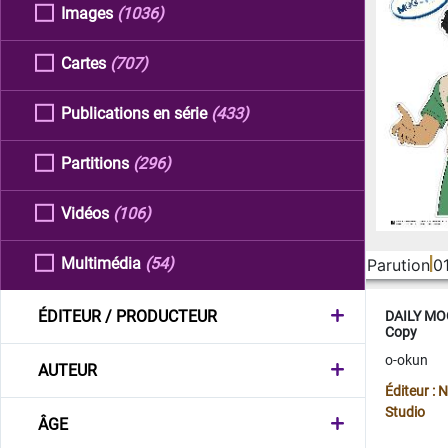
Images
(1036)
Cartes
(707)
Publications en série
(433)
Partitions
(296)
Vidéos
(106)
Multimédia
(54)
Parution
0
ÉDITEUR / PRODUCTEUR
DAILY MOO
Copy
o-okun
AUTEUR
Éditeur :
Studio
ÂGE