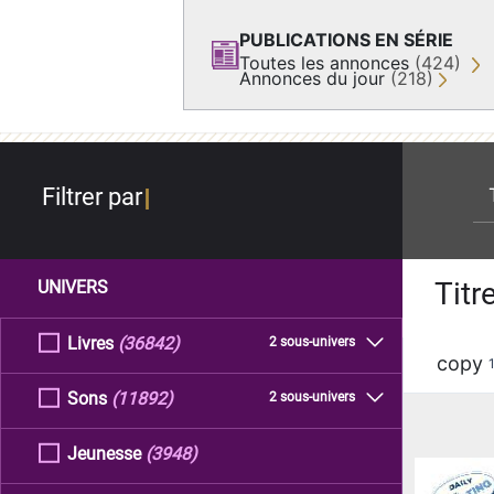
PUBLICATIONS EN SÉRIE
Toutes les annonces
(424)
Annonces du jour
(218)
re
Filtrer par
Titr
UNIVERS
Livres
(36842)
2 sous-univers
copy
Sons
(11892)
2 sous-univers
Jeunesse
(3948)