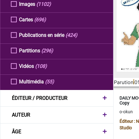
Images
(1102)
Cartes
(696)
Publications en série
(424)
Partitions
(296)
Vidéos
(108)
Multimédia
(55)
Parution
0
ÉDITEUR / PRODUCTEUR
DAILY MOO
Copy
o-okun
AUTEUR
Éditeur :
Studio
ÂGE