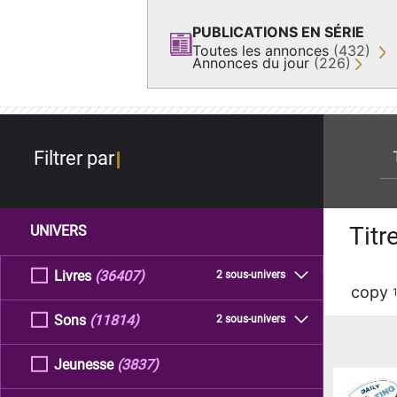
PUBLICATIONS EN SÉRIE
Toutes les annonces
(432)
Annonces du jour
(226)
re
Filtrer par
Titr
UNIVERS
Livres
(36407)
2 sous-univers
copy
Sons
(11814)
2 sous-univers
Jeunesse
(3837)