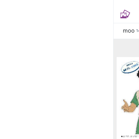
moo
1