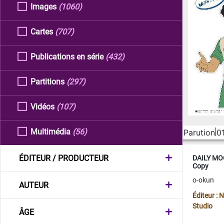
Images
(1060)
Cartes
(707)
Publications en série
(432)
Partitions
(297)
Vidéos
(107)
Multimédia
(56)
Parution
0
ÉDITEUR / PRODUCTEUR
DAILY MOO
Copy
o-okun
AUTEUR
Éditeur :
Studio
ÂGE