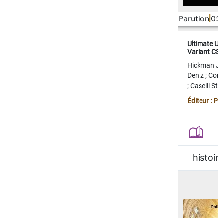
Parution
0
Ultimate 
Variant 
FERME
Hickman 
Deniz
;
Co
;
Caselli 
Juan
;
Mo
Éditeur : 
histoi