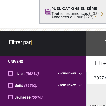
PUBLICATIONS EN SÉRIE
Toutes les annonces
(433)
Annonces du jour
(227)
re
Filtrer par
Titr
UNIVERS
Livres
(36214)
2 sous-univers
2027
Sons
(11352)
2 sous-univers
Jeunesse
(3816)