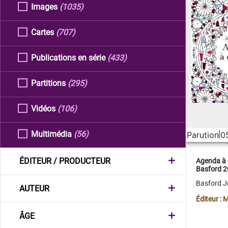
Images
(1035)
Cartes
(707)
Publications en série
(433)
Partitions
(295)
Vidéos
(106)
Multimédia
(56)
Parution
0
ÉDITEUR / PRODUCTEUR
Agenda à 
Basford 
Basford 
AUTEUR
Éditeur :
ÂGE