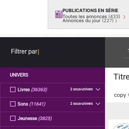
PUBLICATIONS EN SÉRIE
Toutes les annonces
(433)
Annonces du jour
(227)
re
Filtrer par
Titr
UNIVERS
Livres
(36363)
2 sous-univers
copy
Sons
(11641)
2 sous-univers
Jeunesse
(3825)