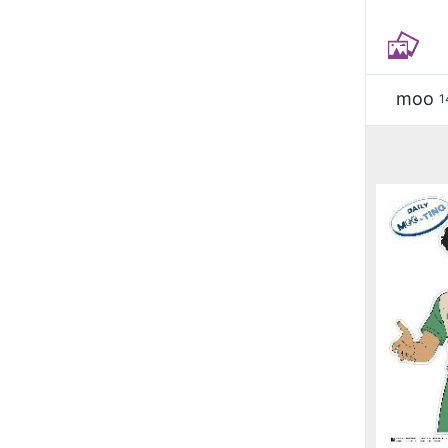
moo
1