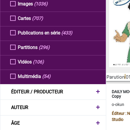
Images
(1036)
Cartes
(707)
Publications en série
(433)
Partitions
(296)
Vidéos
(106)
Multimédia
(54)
Parution
0
ÉDITEUR / PRODUCTEUR
DAILY MOO
Copy
o-okun
AUTEUR
Éditeur :
Studio
ÂGE