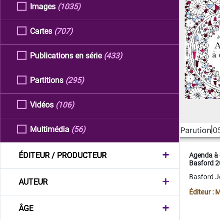
Images
(1035)
Cartes
(707)
Publications en série
(433)
Partitions
(295)
Vidéos
(106)
Multimédia
(56)
Parution
0
ÉDITEUR / PRODUCTEUR
Agenda à 
Basford 
Basford 
AUTEUR
Éditeur :
ÂGE