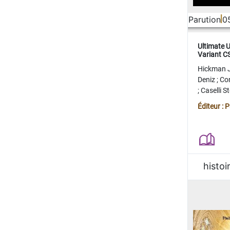
Parution
0
Ultimate 
Variant 
FERME
Hickman 
Deniz
;
Co
;
Caselli 
Juan
;
Mo
Éditeur : 
histoi