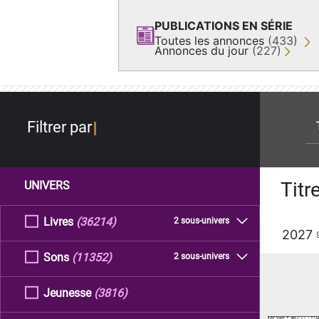
PUBLICATIONS EN SÉRIE
Toutes les annonces
(433)
Annonces du jour
(227)
re
Filtrer par
Titr
UNIVERS
Livres
(36214)
2 sous-univers
2027
Sons
(11352)
2 sous-univers
Jeunesse
(3816)